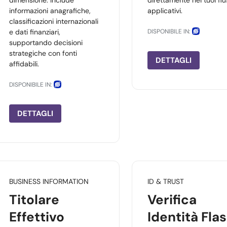
dimensione. Include
direttamente nei tuoi flu
informazioni anagrafiche,
applicativi.
classificazioni internazionali
e dati finanziari,
DISPONIBILE IN:
supportando decisioni
strategiche con fonti
DETTAGLI
affidabili.
DISPONIBILE IN:
DETTAGLI
BUSINESS INFORMATION
ID & TRUST
Titolare
Verifica
Effettivo
Identità Fla