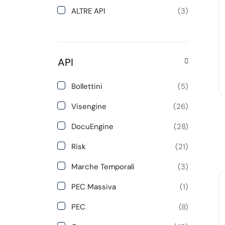
ALTRE API
(3)
API
Bollettini
(5)
Visengine
(26)
DocuEngine
(28)
Risk
(21)
Marche Temporali
(3)
PEC Massiva
(1)
PEC
(8)