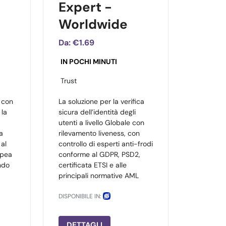
Expert -
Worldwide
Da:
€1.69
IN POCHI MINUTI
Trust
 con
La soluzione per la verifica
 la
sicura dell’identità degli
utenti a livello Globale con
 a
rilevamento liveness, con
 al
controllo di esperti anti-frodi
opea
conforme al GDPR, PSD2,
ndo
certificata ETSI e alle
principali normative AML
DISPONIBILE IN:
DETTAGLI