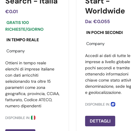
Search - Italia
Start -
Worldwide
€0.01
Da:
€0.055
GRATIS 100
RICHIESTE/GIORNO
IN POCHI SECONDI
IN TEMPO REALE
Company
Company
Accedi ai dati di tutte le
imprese a livello globale 
Ottieni in tempo reale
pochi secondi e tramite 
elenchi di imprese italiane
ottenendo informazioni
con dati arricchiti
chiave come stato attivi
selezionando tra oltre 15
denominazione, sede le
parametri come zona
e geolocalizzazione.
geografica, provincia, CCIAA,
fatturato, Codice ATECO,
DISPONIBILE IN:
numero dipendenti
DISPONIBILE IN:
DETTAGLI