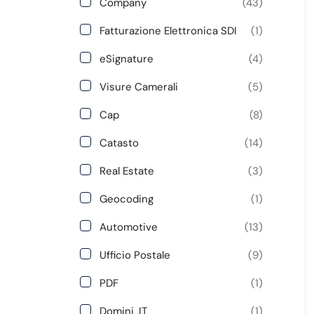
Company
(43)
Fatturazione Elettronica SDI
(1)
eSignature
(4)
Visure Camerali
(5)
Cap
(8)
Catasto
(14)
Real Estate
(3)
Geocoding
(1)
Automotive
(13)
Ufficio Postale
(9)
PDF
(1)
Domini .IT
(1)