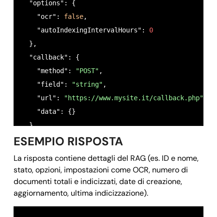
  "options": {

    "ocr": 
false
,

    "autoIndexingIntervalHours": 
0
  },

  "callback": {

    "method": 
"POST"
,

    "field": 
"string"
,

    "url": 
"https://www.mysite.it/callback.php"
,

    "data": {}

  }

ESEMPIO RISPOSTA
}
La risposta contiene dettagli del RAG (es. ID e nome,
stato, opzioni, impostazioni come OCR, numero di
documenti totali e indicizzati, date di creazione,
aggiornamento, ultima indicizzazione).