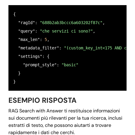
{

  "ragId": 
"688b2ab3bccc6a603202f87c"
,

  "query": 
"che servizi ci sono?"
,

  "max_len": 
5
,

  "metadata_filter": 
"(custom_key_int<175 AND cust
  "settings": {

    "prompt_style": 
"basic"
  }

}
ESEMPIO RISPOSTA
RAG Search with Answer ti restituisce informazioni
sui documenti più rilevanti per la tua ricerca, inclusi
estratti di testo, che possono aiutarti a trovare
rapidamente i dati che cerchi.