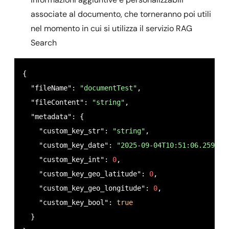
associate al documento, che torneranno poi utili
nel momento in cui si utilizza il servizio RAG
Search
{

  "fileName": 
"documentTest"
,

  "fileContent": 
"string"
,

  "metadata": {

    "custom_key_str": 
"string"
,

    "custom_key_date": 
"2025-09-04T10:51:06.259Z"
,

    "custom_key_int": 
0
,

    "custom_key_geo_latitude": 
0
,

    "custom_key_geo_longitude": 
0
,

    "custom_key_bool": 
true
  }
