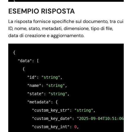
}
ESEMPIO RISPOSTA
La risposta fornisce specifiche sul documento, tra cui
ID, nome, stato, metadati, dimensione, tipo di file,
data di creazione e aggiornamento.
{

  "data": [

    {

      "id": 
"string"
,

      "name": 
"string"
,

      "state": 
"string"
,

      "metadata": {

        "custom_key_str": 
"string"
,

        "custom_key_date": 
"2025-09-04T10:51:06.26
        "custom_key_int": 
0
,
