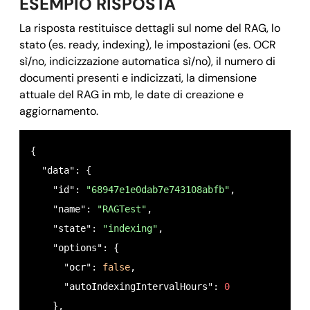
ESEMPIO RISPOSTA
La risposta restituisce dettagli sul nome del RAG, lo
stato (es. ready, indexing), le impostazioni (es. OCR
sì/no, indicizzazione automatica sì/no), il numero di
documenti presenti e indicizzati, la dimensione
attuale del RAG in mb, le date di creazione e
aggiornamento.
{

  "data": {

    "id": 
"68947e1e0dab7e743108abfb"
,

    "name": 
"RAGTest"
,

    "state": 
"indexing"
,

    "options": {

      "ocr": 
false
,

      "autoIndexingIntervalHours": 
0
    },
