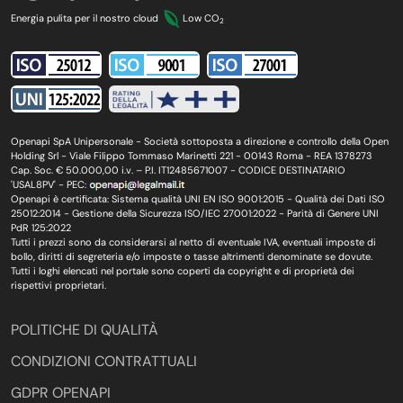
Energia pulita per il nostro cloud
Low CO
2
Openapi SpA Unipersonale - Società sottoposta a direzione e controllo della Open
Holding Srl - Viale Filippo Tommaso Marinetti 221 - 00143 Roma - REA 1378273
Cap. Soc. € 50.000,00 i.v. – P.I. IT12485671007 - CODICE DESTINATARIO
'USAL8PV' - PEC:
Openapi è certificata: Sistema qualità UNI EN ISO 9001:2015 - Qualità dei Dati ISO
25012:2014 - Gestione della Sicurezza ISO/IEC 27001:2022 - Parità di Genere UNI
PdR 125:2022
Tutti i prezzi sono da considerarsi al netto di eventuale IVA, eventuali imposte di
bollo, diritti di segreteria e/o imposte o tasse altrimenti denominate se dovute.
Tutti i loghi elencati nel portale sono coperti da copyright e di proprietà dei
rispettivi proprietari.
POLITICHE DI QUALITÀ
CONDIZIONI CONTRATTUALI
GDPR OPENAPI