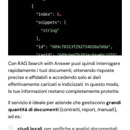
        {

          "index": 
0
,

          "snippets": [

"string"
          ],

          "id": 
"689c70313f292734010a7dda"
,

          "ragId": 
"689c6ed7b283ac0aa40c1555"
,

Con RAG Search with Answer puoi quindi interrogare
          "name": 
"documentTest"
,

rapidamente i tuoi documenti, ottenendo risposte
          "state": 
"indexing"
,

precise e affidabili e accedendo solo ai dati
          "metadata": {

effettivamente caricati e indicizzati. In questo modo,
            "custom_key_str": 
"string"
,

le tue informazioni restano completamente protette.
            "custom_key_date": 
"2025-09-25T10:34:0
Il servizio è ideale per aziende che gestiscono
grandi
            "custom_key_int": 
0
,

quantità di documenti
(contratti, report, manuali),
            "custom_key_geo_latitude": 
0
,

ad es.:
            "custom_key_geo_longitude": 
0
,

            "custom_key_bool": 
studi legali
, per verifiche e analisi documentali
true