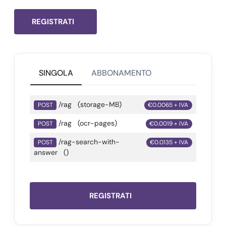
REGISTRATI
SINGOLA
ABBONAMENTO
/rag
(storage-MB)
POST
€0.0065 + IVA
/rag
(ocr-pages)
POST
€0.0019 + IVA
/rag-search-with-
POST
€0.0135 + IVA
answer
()
REGISTRATI