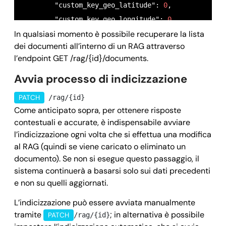
        "custom_key_geo_latitude": 
0
,

        "custom_key_geo_longitude": 
0
,

In qualsiasi momento è possibile recuperare la lista
        "custom_key_bool": 
true
dei documenti all’interno di un RAG attraverso
      },

l’endpoint GET /rag/{id}/documents.
      "sizeMegaByte": 
0
,

Avvia processo di indicizzazione
      "mimeType": 
"string"
,

      "createdAt": 
"2025-09-04T10:51:06.260Z"
,

PATCH
/rag/{id}
      "updatedAt": 
"2025-09-04T10:51:06.260Z"
,

Come anticipato sopra, per ottenere risposte
      "paymentDueDate": 
"2025-09-04T10:51:06.260Z"
contestuali e accurate, è indispensabile avviare
    }

l’indicizzazione ogni volta che si effettua una modifica
al RAG (quindi se viene caricato o eliminato un
  ],

documento). Se non si esegue questo passaggio, il
  "success": 
true
,

sistema continuerà a basarsi solo sui dati precedenti
  "message": 
""
,

e non su quelli aggiornati.
  "error": 
null
L’indicizzazione può essere avviata manualmente
}
tramite
; in alternativa è possibile
PATCH
/rag/{id}