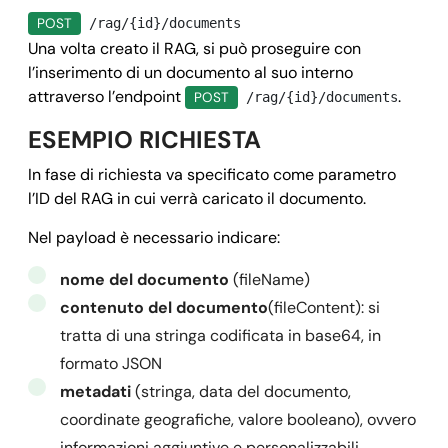
    "callback": {

POST
/rag/{id}/documents
      "method": 
"POST"
,

Una volta creato il RAG, si può proseguire con
      "field": 
"string"
,

l’inserimento di un documento al suo interno
      "url": 
"https://www.mysite.it/callback.php"
,

attraverso l’endpoint
.
POST
/rag/{id}/documents
      "data": {}

ESEMPIO RICHIESTA
    }

In fase di richiesta va specificato come parametro
  },

l’ID del RAG in cui verrà caricato il documento.
  "success": true,

  "message": "",

Nel payload è necessario indicare:
  "error": null

nome del documento
(fileName)
}
contenuto del documento
(fileContent): si
tratta di una stringa codificata in base64, in
formato JSON
metadati
(stringa, data del documento,
coordinate geografiche, valore booleano), ovvero
informazioni aggiuntive e personalizzabili