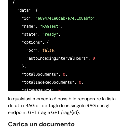
{

  "data": {

    "id": 
"68947e1e0dab7e743108abfb"
,

    "name": 
"RAGTest"
,

    "state": 
"ready"
,

    "options": {

      "ocr": 
false
,

      "autoIndexingIntervalHours": 
0
    },

    "totalDocuments": 
0
,

    "totalIndexedDocuments": 
0
,

    "sizeMegaByte": 
0
,

In qualsiasi momento è possibile recuperare la lista
    "createdAt": 
"2025-09-04T10:45:42.036Z"
,

di tutti i RAG o i dettagli di un singolo RAG con gli
    "updatedAt": 
"2025-09-04T10:45:42.036Z"
,

endpoint GET /rag e GET /rag/{id}.
    "indexedAt": 
"2025-09-04T10:45:42.036Z"
,

Carica un documento
    "indexingRunAt": 
"2025-09-04T10:45:42.036Z"
,
