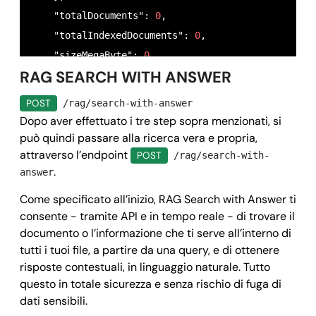
    "totalDocuments": 
0
,

    "totalIndexedDocuments": 
0
,

    "sizeMegaByte": 
0
,

RAG SEARCH WITH ANSWER
    "createdAt": 
"2025-09-04T10:55:37.306Z"
,

    "updatedAt": 
"2025-09-04T10:55:37.306Z"
,

POST
/rag/search-with-answer
    "callback": {

Dopo aver effettuato i tre step sopra menzionati, si
      "method": 
"POST"
,

può quindi passare alla ricerca vera e propria,
attraverso l’endpoint
      "field": 
"string"
,

POST
/rag/search-with-
.
answer
      "url": 
"https://www.mysite.it/callback.php"
,

      "data": 
{}
Come specificato all’inizio, RAG Search with Answer ti
    }

consente - tramite API e in tempo reale - di trovare il
documento o l’informazione che ti serve all’interno di
  },

tutti i tuoi file, a partire da una query, e di ottenere
  "success": 
true
,

risposte contestuali, i
n linguaggio naturale
. Tutto
  "message": 
""
,

questo in totale sicurezza e senza rischio di fuga di
  "error": 
null
dati sensibili.
}