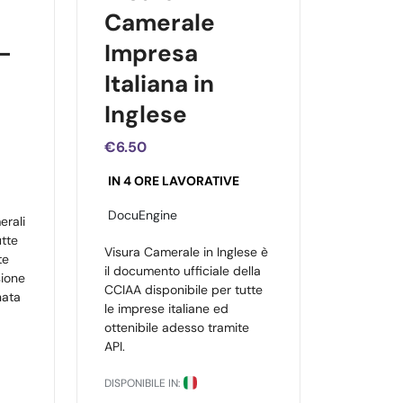
Camerale
-
Impresa
Italiana in
Inglese
€6.50
IN 4 ORE LAVORATIVE
DocuEngine
erali
utte
Visura Camerale in Inglese è
te
il documento ufficiale della
sione
CCIAA disponibile per tutte
nata
le imprese italiane ed
ottenibile adesso tramite
API.
DISPONIBILE IN: