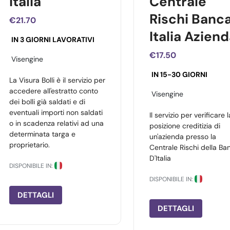
Italia
Centrale
Rischi Banc
€21.70
Italia Azien
IN 3 GIORNI LAVORATIVI
€17.50
Visengine
IN 15-30 GIORNI
La Visura Bolli è il servizio per
accedere all'estratto conto
Visengine
dei bolli già saldati e di
eventuali importi non saldati
Il servizio per verificare l
o in scadenza relativi ad una
posizione creditizia di
determinata targa e
un'azienda presso la
proprietario.
Centrale Rischi della Ba
D'Italia
DISPONIBILE IN:
DISPONIBILE IN:
DETTAGLI
DETTAGLI