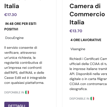
Italia
Camera di
Commercio 
€17.30
Italia
IN 48 ORE PER ESITI
POSITIVI
€13.70
DocuEngine
4 ORE LAVORATIVE
Il servizio consente di
Visengine
verificare, attraverso
un’unica richiesta, la
Richiedi i Certificati Cam
regolarità contributiva di
ufficiali della CCIAA di t
un’impresa nei confronti
le imprese italiane trami
dell’INPS, dell’INAIL e delle
API. Disponibili nella ver
Casse Edili ed è integrabile
digitale o in carta filigra
con qualsiasi piattaforma.
CCIAA con contromarca
oleografica.
DISPONIBILE IN:
DISPONIBILE IN:
DETTAGLI