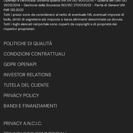
Openapi è certificata: Sistema qualità UNI EN ISO 9001:2015 - Qualità dei Dati ISO
25012:2014 - Gestione della Sicurezza ISO/IEC 27001:2022 - Parità di Genere UNI
PdR 125:2022
Tutti i prezzi sono da considerarsi al netto di eventuale IVA, eventuali imposte di
bollo, diritti di segreteria e/o imposte o tasse altrimenti denominate se dovute.
Tutti i loghi elencati nel portale sono coperti da copyright e di proprietà dei
rispettivi proprietari.
POLITICHE DI QUALITÀ
CONDIZIONI CONTRATTUALI
GDPR OPENAPI
INVESTOR RELATIONS
TUTELA DEL CLIENTE
PRIVACY POLICY
BANDI E FINANZIAMENTI
PRIVACY A.N.C.I.C.