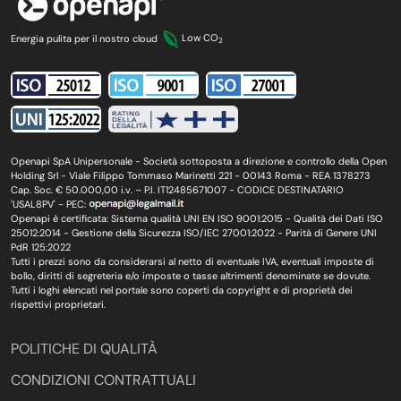
Energia pulita per il nostro cloud
Low CO
2
Openapi SpA Unipersonale - Società sottoposta a direzione e controllo della Open
Holding Srl - Viale Filippo Tommaso Marinetti 221 - 00143 Roma - REA 1378273
Cap. Soc. € 50.000,00 i.v. – P.I. IT12485671007 - CODICE DESTINATARIO
'USAL8PV' - PEC:
Openapi è certificata: Sistema qualità UNI EN ISO 9001:2015 - Qualità dei Dati ISO
25012:2014 - Gestione della Sicurezza ISO/IEC 27001:2022 - Parità di Genere UNI
PdR 125:2022
Tutti i prezzi sono da considerarsi al netto di eventuale IVA, eventuali imposte di
bollo, diritti di segreteria e/o imposte o tasse altrimenti denominate se dovute.
Tutti i loghi elencati nel portale sono coperti da copyright e di proprietà dei
rispettivi proprietari.
POLITICHE DI QUALITÀ
CONDIZIONI CONTRATTUALI