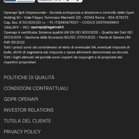
Openapi SpA Unipersonale - Società sottoposta a direzione e controllo della Open
Holding Srl - Viale Filippo Tommaso Marinetti 221 - 00143 Roma - REA 1378273
Cap. Soc. € 50.000,00 i.v. – P.I. IT12485671007 - CODICE DESTINATARIO
'USAL8PV' - PEC:
Openapi è certificata: Sistema qualità UNI EN ISO 9001:2015 - Qualità dei Dati ISO
25012:2014 - Gestione della Sicurezza ISO/IEC 27001:2022 - Parità di Genere UNI
PdR 125:2022
Tutti i prezzi sono da considerarsi al netto di eventuale IVA, eventuali imposte di
bollo, diritti di segreteria e/o imposte o tasse altrimenti denominate se dovute.
Tutti i loghi elencati nel portale sono coperti da copyright e di proprietà dei
rispettivi proprietari.
POLITICHE DI QUALITÀ
CONDIZIONI CONTRATTUALI
GDPR OPENAPI
INVESTOR RELATIONS
TUTELA DEL CLIENTE
PRIVACY POLICY