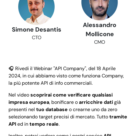
Alessandro
Simone Desantis
Mollicone
CTO
CMO
🎧 Rivedi il Webinar "API Company", del 18 Aprile
2024, in cui abbiamo visto come funziona Company,
la più potente API di info commerciali.
Nel video
scoprirai come verificare qualsiasi
impresa europea
, bonificare o
arricchire dati
già
presenti nel
tuo database
o crearne uno da zero
selezionando target precisi di mercato. Tutto
tramite
API
ed in
tempo reale
.
Inoltre, potrai vedere come i nostri service
API