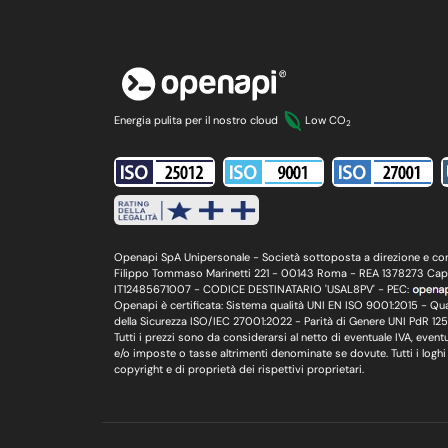
Energia pulita per il nostro cloud
Low CO
2
Openapi SpA Unipersonale - Società sottoposta a direzione e contr
Filippo Tommaso Marinetti 221 - 00143 Roma - REA 1378273 Cap. S
IT12485671007 - CODICE DESTINATARIO 'USAL8PV' - PEC:
Openapi è certificata: Sistema qualità UNI EN ISO 9001:2015 - Qua
della Sicurezza ISO/IEC 27001:2022 - Parità di Genere UNI PdR 12
Tutti i prezzi sono da considerarsi al netto di eventuale IVA, eventua
e/o imposte o tasse altrimenti denominate se dovute. Tutti i loghi
copyright e di proprietà dei rispettivi proprietari.