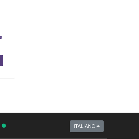
e
•
A
ITALIANO