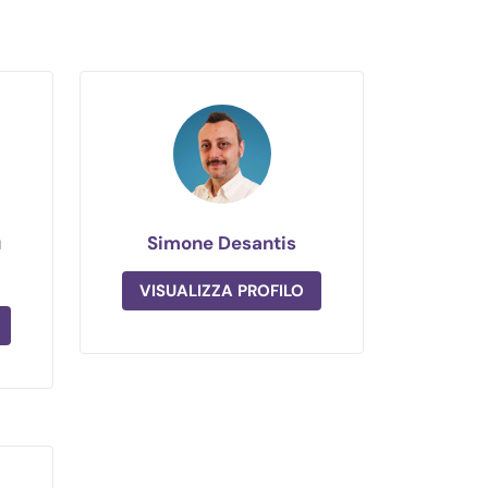
u
Simone Desantis
VISUALIZZA PROFILO