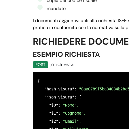
copia del codice fiscale
         "null": 
false,
mandato
         "ordine": 
"4",
         "istruzioni": 
"Inserire l'indi
I documenti aggiuntivi utili alla richiesta ISEE
       },

pratica in conformità con la normativa sulla p
       "$3": {

RICHIEDERE DOCUM
      "nome": "
CELLULARE",
      "tipo": 
"testo",
ESEMPIO RICHIESTA
        "null": 
false,
POST
/richiesta
        "ordine": 
"3",
        "istruzioni": 
"Inserisci il num
{

      },

   "hash_visura": 
"6aa0789f5ba34684b2bc
     "$4": {

   "json_visura": {

      "nome": "
"CODICE FISCALE",
     "$0": 
"Nome",
      "tipo": "
"codice_fiscale_persona_
     "$1": 
"Cognome",
      "null": 
false,
     "$2": 
"Email",
      "ordine": 
"2",