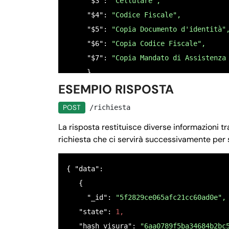
     "$3": 
"Cellulare",
      "istruzioni": 
"Inserire il codice
     "$4": 
"Codice Fiscale",
    },

     "$5": 
"Copia Documento d'identità"
    "$5": {

     "$6": 
"Copia Codice Fiscale",
      "nome": 
"COPIA DOCUMENTO D`IDENTI
     "$7": 
"Copia Mandato di Assistenza
      "tipo": 
"file",
     }

      "null": 
false,
ESEMPIO RISPOSTA
 }
      "ordine": 
"5",
      "istruzioni": 
"Caricare una copia
POST
/richiesta
    },

La risposta restituisce diverse informazioni tra
    "$6": {

richiesta che ci servirà successivamente per 
      "nome": 
"COPIA CODICE FISCALE FRO
      "tipo": 
"file",
{ "data": 

      "null": 
false,
   {

      "ordine": 
"6",
     "_id":
 "5f2829ce065afc21cc60ad0e",
      "istruzioni": 
"Caricare una copia
   "state": 
1,
    },

   "hash_visura": 
"6aa0789f5ba34684b2bc