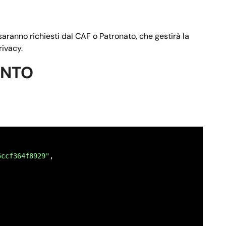
rizzo email del richiedente"
 saranno richiesti dal CAF o Patronato, che gestirà la
rivacy.
ENTO
ero di telefono del richiedente"
5ccf364f8929"
,

fisica",