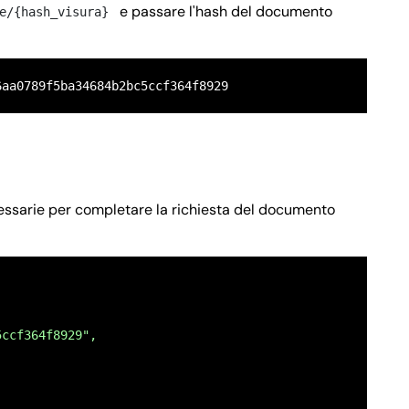
e passare l'hash del documento
e/{hash_visura}
6aa0789f5ba34684b2bc5ccf364f8929
ecessarie per completare la richiesta del documento
5ccf364f8929",