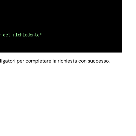
e del richiedente"
bbligatori per completare la richiesta con successo.
gnome del richiedente"