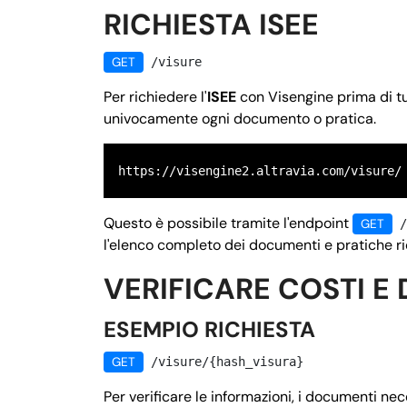
RICHIESTA ISEE
GET
/visure
Per richiedere l'
ISEE
con Visengine prima di tu
univocamente ogni documento o pratica.
https://visengine2.altravia.com/visure/
Questo è possibile tramite l'endpoint
GET
/
l'elenco completo dei documenti e pratiche rich
VERIFICARE COSTI E 
ESEMPIO RICHIESTA
GET
/visure/{hash_visura}
Per verificare le informazioni, i documenti ne