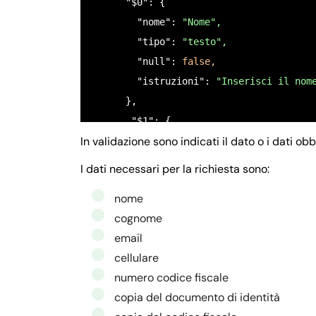
      "$0": {

        "nome": 
"Nome",
        "tipo": 
"testo",
        "null": 
false,
        "istruzioni": 
"Inserisci il nom
      },

       "$1": {

In validazione sono indicati il dato o i dati o
         "nome": 
"COGNOME",
         "tipo": 
"testo",
I dati necessari per la richiesta sono:
         "null": 
false,
nome
         "ordine": 
"1",
cognome
         "istruzioni": 
"Inserisci il co
email
       },

cellulare
       "$2": {

numero codice fiscale
         "nome": 
"Email",
copia del documento di identità
         "tipo": 
"email",