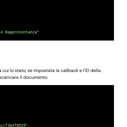
 fiscale del richiedente"
,
TÀ FRONTE RETRO",
 e Rappresentanza"
 fronte retro del documento d`identità del richiedente."
 cui lo stato, se impostata la callback e l'ID della
scaricare il documento.
NTE RETRO",
 fronte retro del codice fiscale del richiedente."
5ccf364f8929",