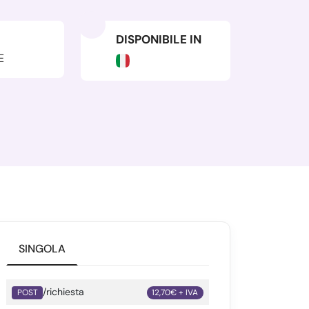
DISPONIBILE IN
E
SINGOLA
/richiesta
POST
12,70€ + IVA