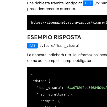
una richiesta tramite l'endpoint
GET
/visur
precedentemente ottenuto.
https://visengine2.altravia.com/visure/
ESEMPIO RISPOSTA
GET
/visure/{hash_visura}
La risposta indicherà tutti le informazioni n
come ad esempio i campi obbligatori.
{ 

 "data": {

   "hash_visura": 
"6aa0789f5ba34684b2bc
   "json_struttura": {

     "campi": {
