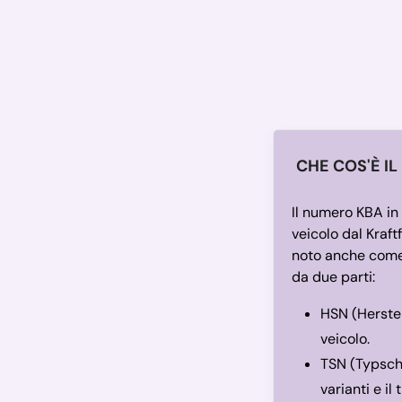
CHE COS'È I
Il numero KBA in
veicolo dal Kraf
noto anche come
da due parti:
HSN (Herstel
veicolo.
TSN (Typschl
varianti e il 