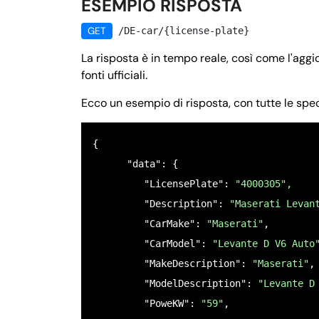
ESEMPIO RISPOSTA
GET
/DE-car/{license-plate}
La risposta è in tempo reale, così come l'agg
fonti ufficiali.
Ecco un esempio di risposta, con tutte le spec
{

      "data": {

         "LicensePlate": 
"4000305",
         "Description": 
"Maserati Levan
         "CarMake": 
"Maserati"
,

         "CarModel": 
"Levante D V6 Auto
         "MakeDescription": 
"Maserati"
,

         "ModelDescription": 
"Levante D
         "PoweKW": 
"59"
,      
