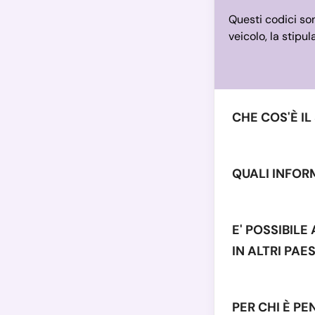
Questi codici so
veicolo, la stipu
CHE COS'È I
QUALI INFORM
E' POSSIBIL
IN ALTRI PAES
PER CHI È PE