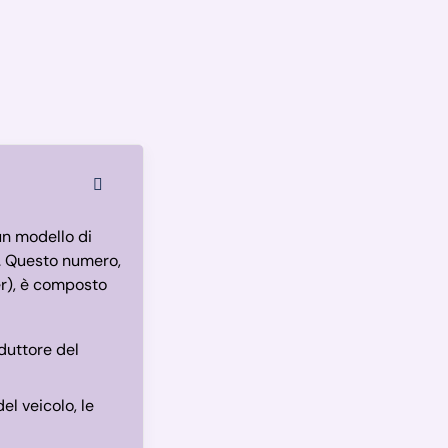
un modello di
e. Questo numero,
r), è composto
duttore del
l veicolo, le