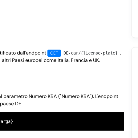
tificato dall'endpoint
.
GET
DE-car/{license-plate}
 altri Paesi europei come Italia, Francia e UK.
 dal parametro Numero KBA ("Numero KBA"). L'endpoint
e paese DE
targa}