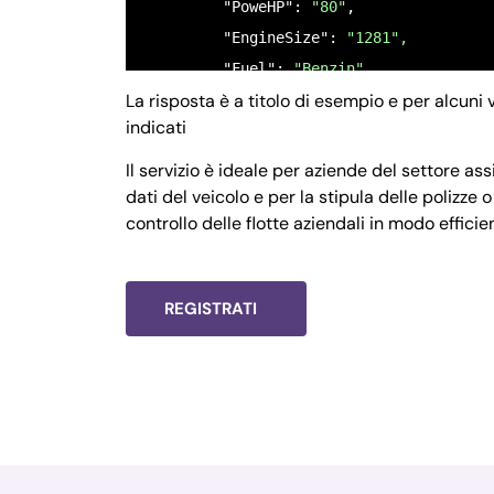
         "PoweHP": 
"80"
,

         "EngineSize": 
"1281",
         "Fuel": 
"Benzin",
La risposta è a titolo di esempio e per alcuni 
         "Timestamp": 
1665411640
indicati
      },

      "success": 
true
,

Il servizio è ideale per aziende del settore a
      "message": 
""
,

dati del veicolo e per la stipula delle polizz
controllo delle flotte aziendali in modo efficie
      "error": 
null
    }
REGISTRATI