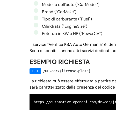
Modello dell'auto ("CarModel")
Brand ("CarMake")
Tipo di carburante ("Fuel")
Cilindrata ("EngineSize")
Potenza in KW e HP ("PowerCV")
Il service "Verifica KBA Auto Germania" è iden
Sono disponibili anche altri servizi dedicati ad
ESEMPIO RICHIESTA
GET
/DE-car/{license-plate}
La richiesta può essere effettuata a partire
sarà caratterizzato dalla presenza del codic
https://automotive.openapi.com/de-car/{