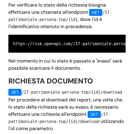
Per verificare lo stato della richiesta bisogna
    "id": "
6477280f496e98e849017aa7"
effettuare una chiamata all'endpoint
GET
/IT-
  },

, dove l'id è
patrimoniale-persona-top/{id}
  "success": 
true,
l'identificativo ottenuto in precedenza.
  "message": 
"",
  "error": 
null
https://risk.openapi.com//IT-patrimoniale-persona/
}
Nel momento in cui lo stato è passato a "evaso" sarà
possibile scaricare il documento.
RICHIESTA DOCUMENTO
GET
/IT-patrimoniale-persona-top/{id}/download
Per procedere al download del report, una volta che
lo stato della richiesta sarà su evaso, è necessario
effettuare una richiesta all'endpoint
GET
/IT-
utilizzando
patrimoniale-persona-top/{id}/download
l'id come parametro.