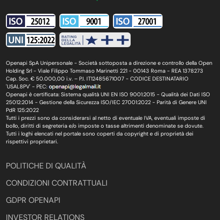
Openapi SpA Unipersonale - Società sottoposta a direzione e controllo della Open
Holding Srl - Viale Filippo Tommaso Marinetti 221 - 00143 Roma - REA 1378273
Cap. Soc. € 50.000,00 i.v. – P.I. IT12485671007 - CODICE DESTINATARIO
'USAL8PV' - PEC:
Openapi è certificata: Sistema qualità UNI EN ISO 9001:2015 - Qualità dei Dati ISO
25012:2014 - Gestione della Sicurezza ISO/IEC 27001:2022 - Parità di Genere UNI
PdR 125:2022
Tutti i prezzi sono da considerarsi al netto di eventuale IVA, eventuali imposte di
bollo, diritti di segreteria e/o imposte o tasse altrimenti denominate se dovute.
Tutti i loghi elencati nel portale sono coperti da copyright e di proprietà dei
rispettivi proprietari.
POLITICHE DI QUALITÀ
CONDIZIONI CONTRATTUALI
GDPR OPENAPI
INVESTOR RELATIONS