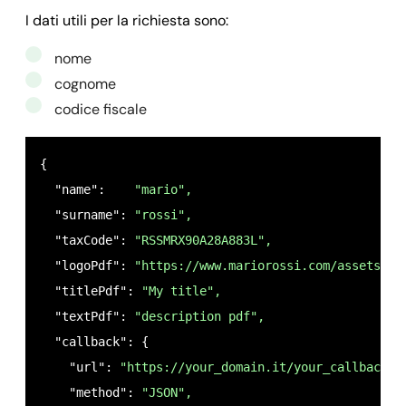
I dati utili per la richiesta sono:
nome
cognome
codice fiscale
{

  "name":    
"mario",
  "surname": 
"rossi",
  "taxCode": 
"RSSMRX90A28A883L",
  "logoPdf": 
"https://www.mariorossi.com/assets/im
  "titlePdf": 
"My title",
  "textPdf": 
"description pdf",
  "callback": {

    "url": 
"https://your_domain.it/your_callback.p
    "method": 
"JSON",