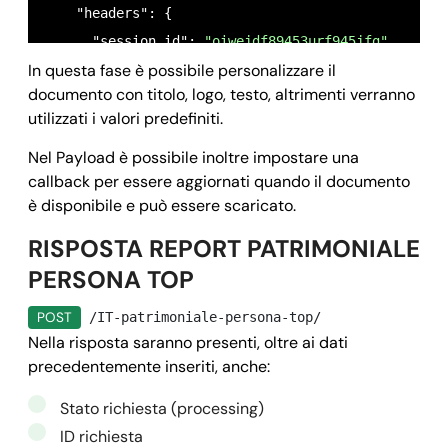
    "headers": {

      "session_id": 
"oiwejdf89453urf945jfg"
In questa fase è possibile personalizzare il
    }

documento con titolo, logo, testo, altrimenti verranno
  }

utilizzati i valori predefiniti.
}
Nel Payload è possibile inoltre impostare una
callback per essere aggiornati quando il documento
è disponibile e può essere scaricato.
RISPOSTA REPORT PATRIMONIALE
PERSONA TOP
POST
/IT-patrimoniale-persona-top/
Nella risposta saranno presenti, oltre ai dati
precedentemente inseriti, anche:
Stato richiesta (processing)
ID richiesta