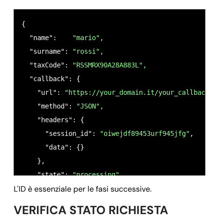
{

  "name":    
"mario",
  "surname": 
"rossi",
  "taxCode": 
"RSSMRX90A28A883L",
  "callback": {

    "url": 
"https://your_domain.it/your_callback.p
    "method": 
"JSON",
    "headers": {

      "session_id": 
"oiwejdf89453urf945jfg"
,

      "data": {}

    },

    "state": 
"processing",
L'ID è essenziale per le fasi successive.
    "creation_timestamp": 
1685530639,
    "last_update_timestamp": 
1685530639,
VERIFICA STATO RICHIESTA
    "owner": 
"
m.rossi@gmail.it
",