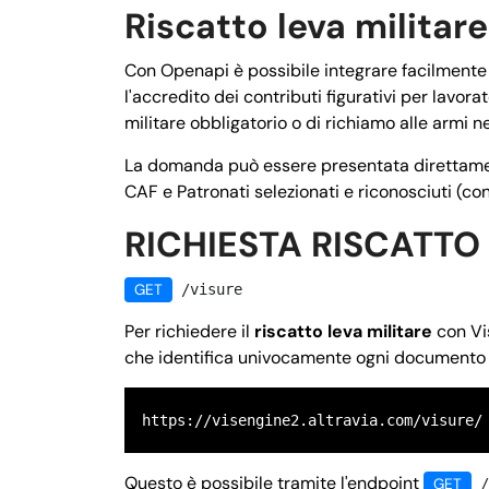
Riscatto leva militare
Con Openapi è possibile integrare facilmente il
l'accredito dei contributi figurativi per lavora
militare obbligatorio o di richiamo alle armi n
La domanda può essere presentata direttamente
CAF e Patronati selezionati e riconosciuti (co
RICHIESTA RISCATTO
GET
/visure
Per richiedere il
riscatto leva militare
con Vi
che identifica univocamente ogni documento 
https://visengine2.altravia.com/visure/
Questo è possibile tramite l'endpoint
GET
/