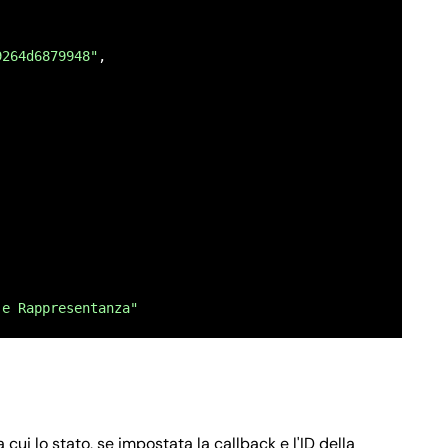
ero di telefono del richiedente"
9264d6879948"
,

fisica",
 fiscale del richiedente"
,
TÀ FRONTE RETRO",
 e Rappresentanza"
 fronte retro del documento d`identità del richiedente."
 cui lo stato, se impostata la callback e l'ID della