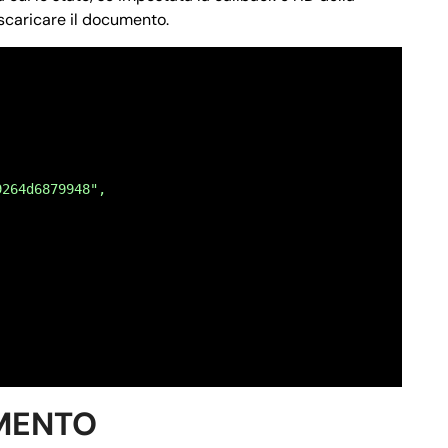
scaricare il documento.
NTE RETRO",
 fronte retro del codice fiscale del richiedente."
9264d6879948",
NZA E RAPPRESENTANZA",
 del mandato di assistenza e rappresentanza del Caf asse
MENTO
 $3 && $4 && $5 && $6 && $7) || ($0 && $1 && $2 && $3 &&