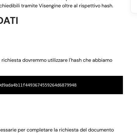
hiedibili tramite Visengine oltre al rispettivo hash.
DATI
a richiesta dovremmo utilizzare l'hash che abbiamo
0d9ada4b11f4493674559264d6879948
ecessarie per completare la richiesta del documento