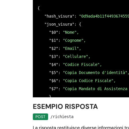
        "istruzioni": 
"Inserisci il num
{

      },

   "hash_visura": 
"0d9ada4b11f449367455
     "$4": {

   "json_visura": {

      "nome": "
"CODICE FISCALE",
     "$0": 
"Nome",
      "tipo": "
"codice_fiscale_persona_
     "$1": 
"Cognome",
      "null": 
false,
     "$2": 
"Email",
      "ordine": 
"2",
     "$3": 
"Cellulare",
      "istruzioni": 
"Inserire il codice
     "$4": 
"Codice Fiscale",
    },

     "$5": 
"Copia Documento d'identità"
    "$5": {

     "$6": 
"Copia Codice Fiscale",
      "nome": 
"COPIA DOCUMENTO D`IDENTI
     "$7": 
"Copia Mandato di Assistenza
      "tipo": 
"file",
     }

      "null": 
false,
ESEMPIO RISPOSTA
 }
      "ordine": 
"5",
      "istruzioni": 
"Caricare una copia
POST
/richiesta
    },

La risposta restituisce diverse informazioni tra