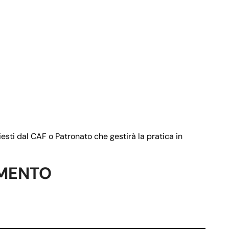
gnome del richiedente"
rizzo email del richiedente"
esti dal CAF o Patronato che gestirà la pratica in
UMENTO