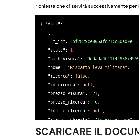
    "$6": {

richiesta che ci servirà successivamente per 
      "nome": 
"COPIA CODICE FISCALE FRO
      "tipo": 
"file",
{ "data": 

      "null": 
false,
   {

      "ordine": 
"6",
     "_id":
 "5f2829ce065afc21cc60ad0e",
      "istruzioni": 
"Caricare una copia
   "state": 
1,
    },

   "hash_visura": 
"0d9ada4b11f449367455
    "$7": {

   "nome": 
"Riscatto leva militare",
      "nome": 
"COPIA MANDATO DI ASSISTE
   "ricerca": 
false,
      "tipo": 
"file",
   "id_ricerca": 
null,
      "null": 
false,
   "prezzo_visura": 
 21,
      "ordine": 
"7",
   "prezzo_ricerca": 
 0,
      "istruzioni": 
"Caricare una copia
   "indice_ricerca": 
null,
    }

   "stato_richiesta": 
"In erogazione",
  },

SCARICARE IL DOCU
   "email_target": 
null,
     "validazione": 
"($0 && $1 && $2 &&
   "allegati": [],
