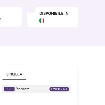
DISPONIBILE IN
E
SINGOLA
/richiesta
POST
€21.00 + IVA