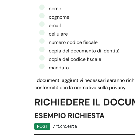
         "null": 
false,
nome
         "ordine": 
"1",
cognome
         "istruzioni": 
"Inserisci il co
email
       },

cellulare
       "$2": {

numero codice fiscale
         "nome": 
"Email",
copia del documento di identità
         "tipo": 
"email",
copia del codice fiscale
         "null": 
false,
mandato
         "ordine": 
"4",
         "istruzioni": 
"Inserire l'indi
I documenti aggiuntivi necessari saranno richi
       },

conformità con la normativa sulla privacy.
       "$3": {

RICHIEDERE IL DOC
      "nome": "
CELLULARE",
      "tipo": 
"testo",
ESEMPIO RICHIESTA
        "null": 
false,
POST
/richiesta
        "ordine": 
"3",