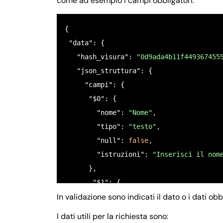
come ad esempio i campi obbligatori.
{ 

 "data": {

   "hash_visura": 
"0d9ada4b11f449367455
   "json_struttura": {

     "campi": {

      "$0": {

        "nome": 
"Nome",
        "tipo": 
"testo",
        "null": 
false,
        "istruzioni": 
"Inserisci il nom
      },

       "$1": {

In validazione sono indicati il dato o i dati o
         "nome": 
"COGNOME",
         "tipo": 
"testo",
I dati utili per la richiesta sono: