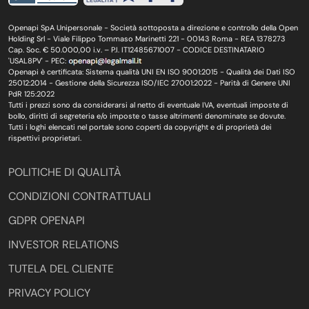
Openapi SpA Unipersonale - Società sottoposta a direzione e controllo della Open
Holding Srl - Viale Filippo Tommaso Marinetti 221 - 00143 Roma - REA 1378273
Cap. Soc. € 50.000,00 i.v. – P.I. IT12485671007 - CODICE DESTINATARIO
'USAL8PV' - PEC:
Openapi è certificata: Sistema qualità UNI EN ISO 9001:2015 - Qualità dei Dati ISO
25012:2014 - Gestione della Sicurezza ISO/IEC 27001:2022 - Parità di Genere UNI
PdR 125:2022
Tutti i prezzi sono da considerarsi al netto di eventuale IVA, eventuali imposte di
bollo, diritti di segreteria e/o imposte o tasse altrimenti denominate se dovute.
Tutti i loghi elencati nel portale sono coperti da copyright e di proprietà dei
rispettivi proprietari.
POLITICHE DI QUALITÀ
CONDIZIONI CONTRATTUALI
GDPR OPENAPI
INVESTOR RELATIONS
TUTELA DEL CLIENTE
PRIVACY POLICY