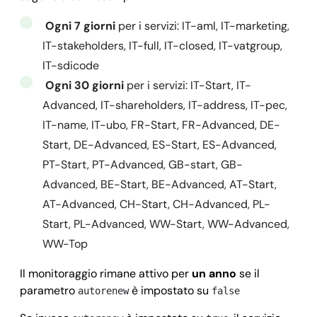
  "message": 
"",
Ogni 7 giorni
per i servizi: IT-aml, IT-marketing,
  "error": 
null
IT-stakeholders, IT-full, IT-closed, IT-vatgroup,
  }
IT-sdicode
Ogni 30 giorni
per i servizi: IT-Start, IT-
Advanced, IT-shareholders, IT-address, IT-pec,
IT-name, IT-ubo, FR-Start, FR-Advanced, DE-
Start, DE-Advanced, ES-Start, ES-Advanced,
PT-Start, PT-Advanced, GB-start, GB-
Advanced, BE-Start, BE-Advanced, AT-Start,
AT-Advanced, CH-Start, CH-Advanced, PL-
Start, PL-Advanced, WW-Start, WW-Advanced,
WW-Top
Il monitoraggio rimane attivo per
un anno
se il
parametro
è impostato su
autorenew
false