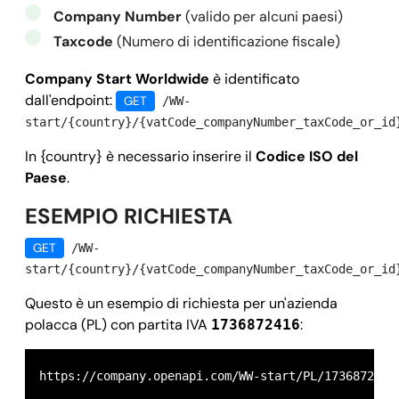
Company Number
(valido per alcuni paesi)
Taxcode
(Numero di identificazione fiscale)
Company Start
Worldwide
è identificato
dall'endpoint:
GET
/WW-
start/{country}/{vatCode_companyNumber_taxCode_or_id
In {country} è necessario inserire il
Codice ISO del
Paese
.
ESEMPIO RICHIESTA
GET
/WW-
start/{country}/{vatCode_companyNumber_taxCode_or_id
Questo è un esempio di richiesta per un'azienda
polacca (PL) con partita IVA
:
1736872416
https://company.openapi.com/WW-start/PL/1736872416