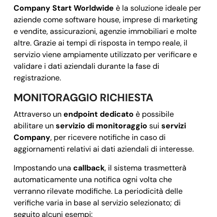
Company Start Worldwide
è la soluzione ideale per
          "zipCode": 
"43-173",
aziende come software house, imprese di marketing
          "streetName": 
"Mikolowska 42",
e vendite, assicurazioni, agenzie immobiliari e molte
          "streetNumber": 
"42",
altre. Grazie ai tempi di risposta in tempo reale, il
        "gps": {

servizio viene ampiamente utilizzato per verificare e
          "coordinates": [

validare i dati aziendali durante la fase di
-73.9857,
registrazione.
40.7488
MONITORAGGIO RICHIESTA
            ]

Attraverso un
endpoint dedicato
è possibile
          }

abilitare un
servizio di monitoraggio
sui
servizi
        }

Company
, per ricevere notifiche in caso di
    },

aggiornamenti relativi ai dati aziendali di interesse.
    "activityStatus": 
"ACTIVE",
Impostando una
callback
, il sistema trasmetterà
    "registrationDate": 
"2018-07-26",
automaticamente una notifica ogni volta che
   }

verranno rilevate modifiche. La periodicità delle
  ], 

verifiche varia in base al servizio selezionato; di
  "success": 
true,
seguito alcuni esempi: