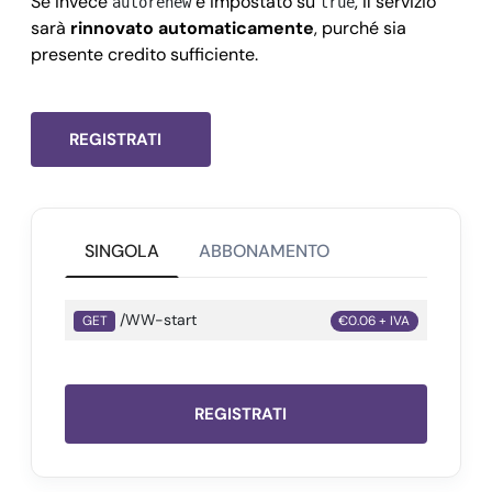
Se invece
è impostato su
, il servizio
autorenew
true
sarà
rinnovato automaticamente
, purché sia
presente credito sufficiente.
REGISTRATI
SINGOLA
ABBONAMENTO
/WW-start
GET
€0.06 + IVA
REGISTRATI