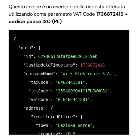
Questo invece è un esempio della risposta ottenuta
utilizzando come parametro VAT Code
1736872416 +
codice paese ISO (PL)
{

  "data": {

    "id": 
67936b12afaf0ee8261219eb
    "lastUpdateTimestamp": 
1736872416
,

    "companyName": 
"Wilk Elektronik S.A.",
      "taxCode": 
"6462441581",
      "leiCode": 
"259400MOV1C1EUJWWC81",
      "vatCode": 
"PL6462441581",
    "address": {

       "registeredOffice": {

         "town": 
"Laziska Gorne",
          "country": 
"PL",