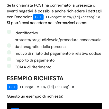
      }

Se la chiamata POST ha confermato la presenza di
      "status": 
"PENDING",
eventi negativi, è possibile anche richiedere i dettagli
con l'endpoint
.
      "esito": 
"null"
GET
IT-negativita/{id}/dettaglio
Si potrà così accedere ad informazioni come:
      "timestamp": 
"1717073284",
      "date_request": 
"null",
identificativo
      "date_completion": 
"null",
protesto/pregiudizievole/procedura concorsuale
      "owner": 
"
test@openapi.com
",
dati anagrafici della persona
      "id": 
"60e866b6b3178c6dc80adf8e",
motivo di rifiuto del pagamento e relativo codice
      "soggetto": 
"null"
,

importo di pagamento
      },

CCIAA di riferimento
    "success": 
true,
ESEMPIO RICHIESTA
    "message": 
"",
    "error": 
null
GET
IT-negativita/{id}/dettaglio
  }
Questo un esempio di richiesta: