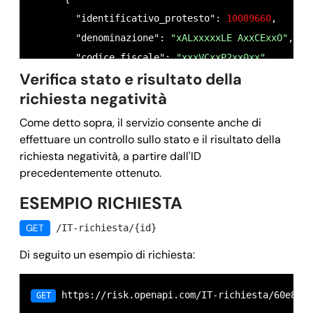
        "identificativo_protesto": 
10089660
,

        "denominazione": 
"xALxxxxxLE AxxCExxO"
,

        "codice_fiscale": 
"xxxVCxxP2xx0xx"
,

Verifica stato e risultato della
        "data_nascita": 
null
,

richiesta negatività
        "provincia_nascita": 
null
,

        "luogo_nascita": 
null
,

Come detto sopra, il servizio consente anche di
        "codice_comune_nascita": 
null
,

effettuare un controllo sullo stato e il risultato della
richiesta negatività, a partire dall'ID
        "codice_istat_comune_nascita": 
null
,

precedentemente ottenuto.
        "stato_nascita": 
null
,

        "codice_stato_nascita": 
null
,

ESEMPIO RICHIESTA
        "indirizzo_residenza": {

GET
/IT-richiesta/{id}
          "denominazione": 
"VIA LxxxE x1"
,

Di seguito un esempio di richiesta:
          "cap": 
null
,

          "codice_comune": 
"Lxx3x"
,

          "codice_comune_istat": 
"xx83"
,

 https://risk.openapi.com/IT-richiesta/60e866
GET
          "comune": 
"GxxPxxI"
,
