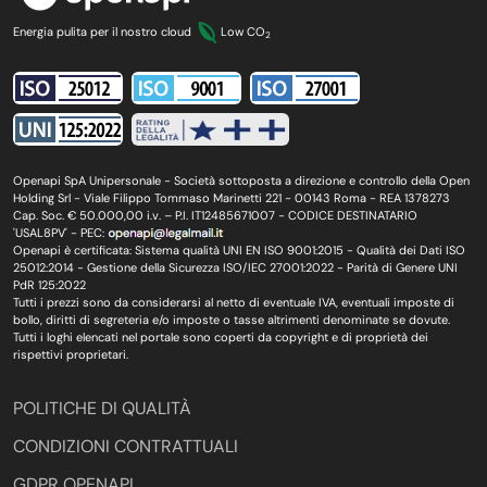
Energia pulita per il nostro cloud
Low CO
2
Openapi SpA Unipersonale - Società sottoposta a direzione e controllo della Open
Holding Srl - Viale Filippo Tommaso Marinetti 221 - 00143 Roma - REA 1378273
Cap. Soc. € 50.000,00 i.v. – P.I. IT12485671007 - CODICE DESTINATARIO
'USAL8PV' - PEC:
Openapi è certificata: Sistema qualità UNI EN ISO 9001:2015 - Qualità dei Dati ISO
25012:2014 - Gestione della Sicurezza ISO/IEC 27001:2022 - Parità di Genere UNI
PdR 125:2022
Tutti i prezzi sono da considerarsi al netto di eventuale IVA, eventuali imposte di
bollo, diritti di segreteria e/o imposte o tasse altrimenti denominate se dovute.
Tutti i loghi elencati nel portale sono coperti da copyright e di proprietà dei
rispettivi proprietari.
POLITICHE DI QUALITÀ
CONDIZIONI CONTRATTUALI
GDPR OPENAPI