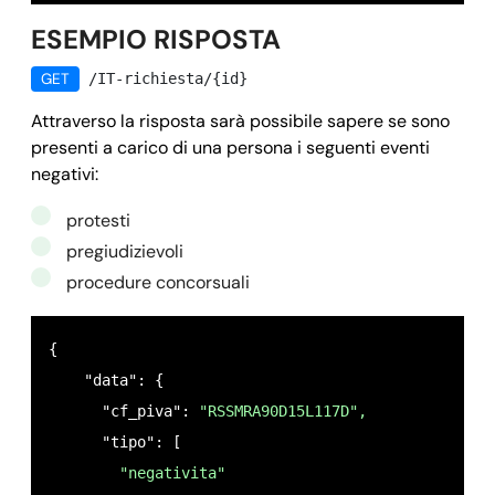
          "frazione": 
null
,

ESEMPIO RISPOSTA
          "provincia": 
"Lx"
,

GET
/IT-richiesta/{id}
          "altre_indicazioni": 
null
,

Attraverso la risposta sarà possibile sapere se sono
          "codice_stato_estero": 
null
,

presenti a carico di una persona i seguenti eventi
          "stato_estero": 
null
negativi:
        },

        "effetti": [

protesti
          {

pregiudizievoli
            "cciaa": 
"Lx"
,

procedure concorsuali
            "data_iscrizione": 
"20xx-0x-05"
,

            "data_levata": 
"20xx-07-x9"
,

{

            "provincia_levata": 
"Lx"
,

    "data": {

            "comune_levata": 
"GxxPxxI"
,

      "cf_piva": 
"RSSMRA90D15L117D",
            "codice_comune_levata": 
"Lxx3x"
,

      "tipo": [

            "codice_istat_comune_levata": 
"xx83"
,

"negativita"
            "data_scadenza": 
"20xx-07-xx"
,
