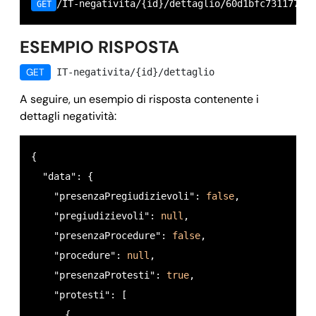
/IT-negativita/{id}/dettaglio/60d1bfc731177b0
GET
ESEMPIO RISPOSTA
GET
IT-negativita/{id}/dettaglio
A seguire, un esempio di risposta contenente i
dettagli negatività:
{

  "data": {

    "presenzaPregiudizievoli": 
false
,

    "pregiudizievoli": 
null
,

    "presenzaProcedure": 
false
,

    "procedure": 
null
,

    "presenzaProtesti": 
true
,

    "protesti": [

      {
