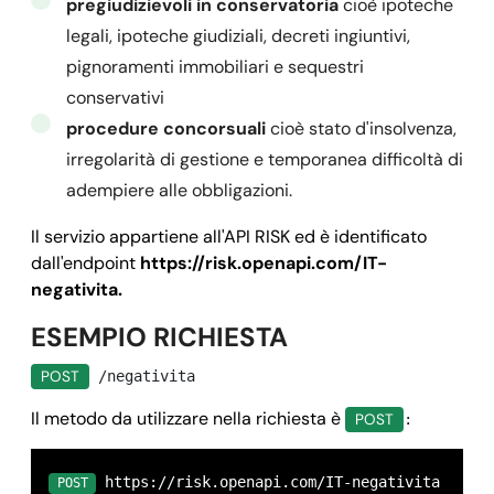
pregiudizievoli in conservatoria
cioè ipoteche
legali, ipoteche giudiziali, decreti ingiuntivi,
pignoramenti immobiliari e sequestri
conservativi
procedure concorsuali
cioè stato d'insolvenza,
irregolarità di gestione e temporanea difficoltà di
adempiere alle obbligazioni.
Il servizio
appartiene all'API RISK ed
è identificato
dall'endpoint
https://risk.openapi.com/IT-
negativita.
ESEMPIO RICHIESTA
POST
/negativita
Il metodo da utilizzare nella richiesta è
POST
:
 https://risk.openapi.com/IT-negativita
POST