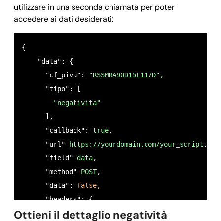
utilizzare in una seconda chiamata per poter
accedere ai dati desiderati:
{

    "data": {

      "cf_piva": 
"RSSMRA90D15L117D",
      "tipo": [

"negativita"
      ],

      "callback": 
true
,

      "url" 
https://yourdomain.com/your_script
,

      "field" 
data
,

      "method" 
POST
,

      "data": 
false,
      "headers": {

Ottieni il dettaglio negatività
        "session_id": "
"oiwejdf89453urf945jfg"
"
