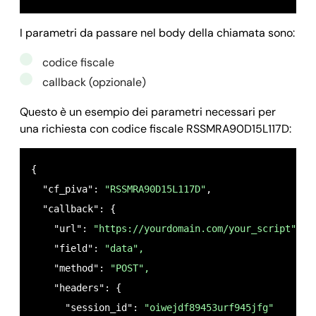
I parametri da passare nel body della chiamata sono:
codice fiscale
callback (opzionale)
Questo è un esempio dei parametri necessari per
una richiesta con codice fiscale RSSMRA90D15L117D:
{

  "cf_piva": 
"RSSMRA90D15L117D"
,  

  "callback": {

    "url": 
"https://yourdomain.com/your_script",
    "field": 
"data",
    "method": 
"POST",
    "headers": {

      "session_id": 
"oiwejdf89453urf945jfg"