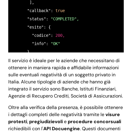
       ],

            "tipo_scadenza": 
null
,

      "callback": 
true
            "codice_tipo_scadenza": 
null
,

      "status": 
"COMPLETED",
            "tipo_effetto": 
"CAMBIALE"
,

      "esito": {

            "codice_tipo_effetto": 
"C"
,

        "codice": 
200,
            "importo": 
2000
,

        "info": 
"OK"
            "motivo_rifiuto_pagamento": 
"Il domici
      },

            "codice_motivo_rifiuto_pagamento": 
"CM
Il servizio è ideale per le aziende che necessitano di
      "timestamp": 
1625232029,
            "stato_effetto": 
"NORMALE"
,

ottenere in maniera rapida e affidabile informazioni
      "date_request": 
"2024-04-09 17:09:42",
            "codice_stato_effetto": 
"N"
,

sulle eventuali negatività di un soggetto privato in
      "date_completion": 
"2024-04-09 17:40:57",
Italia. Alcune tipologie di aziende che hanno già
            "informazione_legata_effetto": 
null
,

      "owner": 
"
test@openapi.it
",
integrato il servizio sono Banche, Istituti Finanziari,
            "codice_informazione_legata_effetto": 
      "id": 
"60e866b6b3178c6dc80adf8e",
Agenzie di Recupero Crediti, Società di Assicurazioni.
            "informazione": 
null
      "soggetto": {

Oltre alla verifica della presenza, è possibile ottenere
          }

        "code": 
"RSSMRA90D15L117D",
i dettagli completi delle negatività tramite le
visure
        ]

        "negativita": {

protesti
,
pregiudizievoli
e
procedure concorsuali
      }

          "protesti": 
true,
richiedibili con l'
API Docuengine
. Questi documenti
    ]
