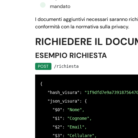
mandato
         "ordine": 
"4",
         "istruzioni": 
"Inserire l'indi
I documenti aggiuntivi necessari saranno richi
       },

conformità con la normativa sulla privacy.
       "$3": {

RICHIEDERE IL DOC
      "nome": "
CELLULARE",
      "tipo": 
"testo",
ESEMPIO RICHIESTA
        "null": 
false,
POST
/richiesta
        "ordine": 
"3",
        "istruzioni": 
"Inserisci il num
{

      },

   "hash_visura": 
"1f9dfd7e9a7391875647
     "$4": {

   "json_visura": {

      "nome": "
"CODICE FISCALE",
     "$0": 
"Nome",
      "tipo": "
"codice_fiscale_persona_
     "$1": 
"Cognome",
      "null": 
false,
     "$2": 
"Email",
      "ordine": 
"2",
     "$3": 
"Cellulare",
      "istruzioni": 
"Inserire il codice