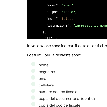
        "nome": 
"Nome",
        "tipo": 
"testo",
        "null": 
false,
        "istruzioni": 
"Inserisci il nom
      },

       "$1": {

In validazione sono indicati il dato o i dati o
         "nome": 
"COGNOME",
         "tipo": 
"testo",
I dati utili per la richiesta sono:
         "null": 
false,
nome
         "ordine": 
"1",
cognome
         "istruzioni": 
"Inserisci il co
email
       },

cellulare
       "$2": {

numero codice fiscale
         "nome": 
"Email",
copia del documento di identità
         "tipo": 
"email",
copia del codice fiscale
         "null": 
false,