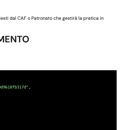
rizzo email del richiedente"
esti dal CAF o Patronato che gestirà la pratica in
UMENTO
ero di telefono del richiedente"
0d9618fb317d"
,

fisica",
 fiscale del richiedente"