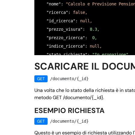
   "nome": 
"Calcolo e Previsione Pensio
      "nome": 
"COPIA MANDATO DI ASSISTE
   "ricerca": 
false,
      "tipo": 
"file",
   "id_ricerca": 
null,
      "null": 
false,
   "prezzo_visura": 
 8.3,
      "ordine": 
"7",
   "prezzo_ricerca": 
 0,
      "istruzioni": 
"Caricare una copia
   "indice_ricerca": 
null,
    }

   "stato_richiesta": 
"In erogazione",
  },

SCARICARE IL DOCU
   "email_target": 
null,
     "validazione": 
"($0 && $1 && $2 &&
   "allegati": [],

     "istruzioni": 
"",
GET
/documento/{_id}
   "timestamp_creation": 
1596467662,
     "istruzioni_ricerca": 
""
   "timestamp_last_update": 
1596467663,
Una volta che lo stato della richiesta è in sta
   },

metodo GET /documento/{_id}.
   "timestamp_stati": {

   "nome_categoria": 
"Patronato",
     "in_ricerca": 
1596467663,
   "nome_visura": 
"Calcolo e Previsione
ESEMPIO RICHIESTA
     "in_erogazione": 
1596467663
   "opzioni": [

GET
/documento/{_id}
   },

     { 

   "callback_data": 
false,
Questo è un esempio di richiesta utilizzando
      "tipo": 
"urgenza",