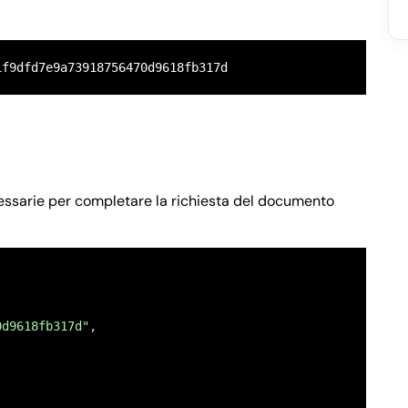
1f9dfd7e9a73918756470d9618fb317d
ecessarie per completare la richiesta del documento
0d9618fb317d",