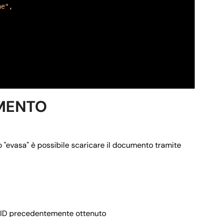
ne",
NZA E RAPPRESENTANZA",
 del mandato di assistenza e rappresentanza del Caf asse
MENTO
 $3 && $4 && $5 && $6 && $7) || ($0 && $1 && $2 && $3 &&
to "evasa" è possibile scaricare il documento tramite
 Pensione",
 l'ID precedentemente ottenuto