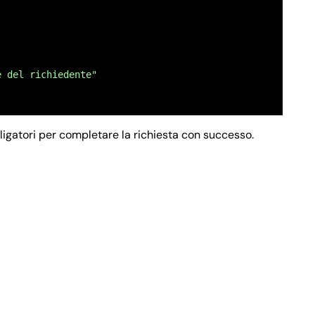
e del richiedente"
bbligatori per completare la richiesta con successo.
gnome del richiedente"