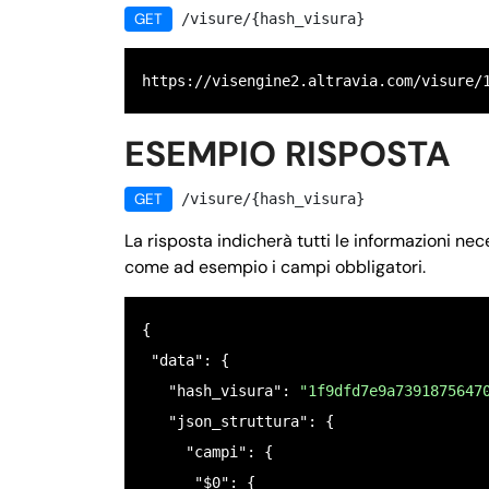
GET
/visure/{hash_visura}
https://visengine2.altravia.com/visure/
ESEMPIO RISPOSTA
GET
/visure/{hash_visura}
La risposta indicherà tutti le informazioni n
come ad esempio i campi obbligatori.
{ 

 "data": {

   "hash_visura": 
"1f9dfd7e9a7391875647
   "json_struttura": {

     "campi": {

      "$0": {
