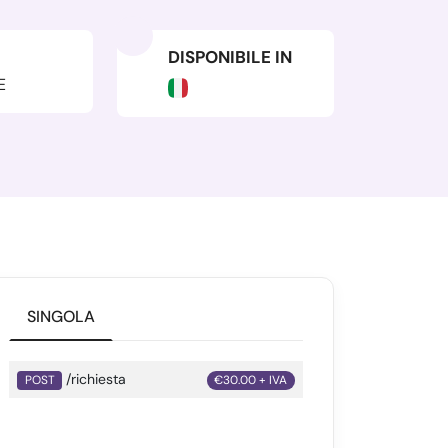
DISPONIBILE IN
E
SINGOLA
/richiesta
POST
€30.00 + IVA