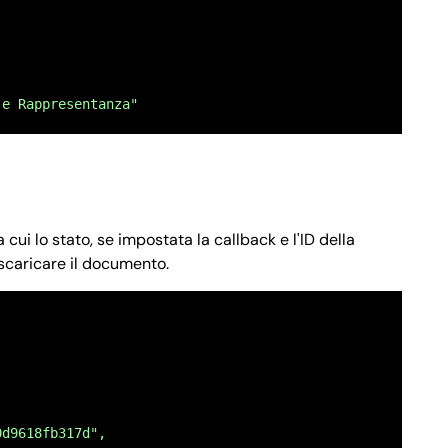
,
TÀ FRONTE RETRO",
 e Rappresentanza"
 fronte retro del documento d`identità del richiedente."
 cui lo stato, se impostata la callback e l'ID della
scaricare il documento.
NTE RETRO",
 fronte retro del codice fiscale del richiedente."
0d9618fb317d",