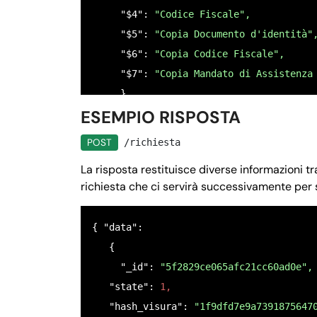
     "$4": 
"Codice Fiscale",
    },

     "$5": 
"Copia Documento d'identità"
    "$5": {

     "$6": 
"Copia Codice Fiscale",
      "nome": 
"COPIA DOCUMENTO D`IDENTI
     "$7": 
"Copia Mandato di Assistenza
      "tipo": 
"file",
     }

      "null": 
false,
ESEMPIO RISPOSTA
 }
      "ordine": 
"5",
      "istruzioni": 
"Caricare una copia
POST
/richiesta
    },

La risposta restituisce diverse informazioni tra
    "$6": {

richiesta che ci servirà successivamente per 
      "nome": 
"COPIA CODICE FISCALE FRO
      "tipo": 
"file",
{ "data": 

      "null": 
false,
   {

      "ordine": 
"6",
     "_id":
 "5f2829ce065afc21cc60ad0e",
      "istruzioni": 
"Caricare una copia
   "state": 
1,
    },

   "hash_visura": 
"1f9dfd7e9a7391875647
    "$7": {
