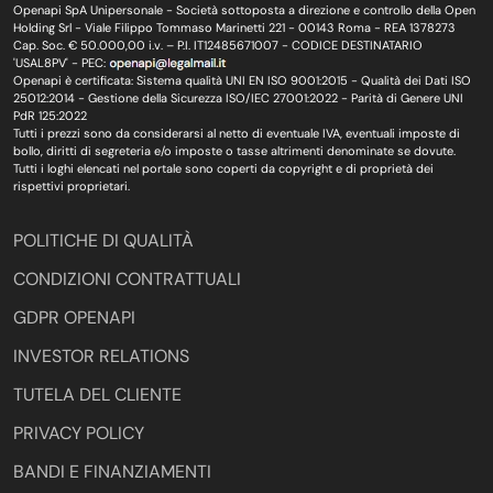
Openapi SpA Unipersonale - Società sottoposta a direzione e controllo della Open
Holding Srl - Viale Filippo Tommaso Marinetti 221 - 00143 Roma - REA 1378273
Cap. Soc. € 50.000,00 i.v. – P.I. IT12485671007 - CODICE DESTINATARIO
'USAL8PV' - PEC:
Openapi è certificata: Sistema qualità UNI EN ISO 9001:2015 - Qualità dei Dati ISO
25012:2014 - Gestione della Sicurezza ISO/IEC 27001:2022 - Parità di Genere UNI
PdR 125:2022
Tutti i prezzi sono da considerarsi al netto di eventuale IVA, eventuali imposte di
bollo, diritti di segreteria e/o imposte o tasse altrimenti denominate se dovute.
Tutti i loghi elencati nel portale sono coperti da copyright e di proprietà dei
rispettivi proprietari.
POLITICHE DI QUALITÀ
CONDIZIONI CONTRATTUALI
GDPR OPENAPI
INVESTOR RELATIONS
TUTELA DEL CLIENTE
PRIVACY POLICY
BANDI E FINANZIAMENTI