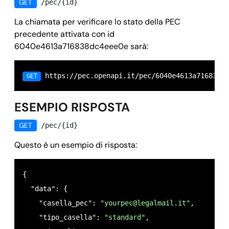
GET
/pec/{id}
    "comune_titolare": 
"roma",
    "id": 
"6040e4613a716838dc4eee0e",
    "cap_titolare": 
"00042",
La chiamata per verificare lo stato della PEC
    "autorinnovo": 
false
precedente attivata con id
    "nazione_titolare": 
"IT",
  },

6040e4613a716838dc4eee0e sarà:
    "provincia_titolare": 
"rm",
  "success": 
true,
    "callback": {

  "message": "",

      "url": 
 https://pec.openapi.it/pec/6040e4613a716838d
"https://your_domain.it/your_callback
GET
  "error": 
null
      "field": 
"data",
}
ESEMPIO RISPOSTA
      "method": 
"POST",
      "data": {}

GET
/pec/{id}
    },

Questo è un esempio di risposta:
    "dominio": 
"legalmail.it",
    "owner": 
"
mail@domain.com
",
{

    "timestamp": {

  "data": {

      "registrazione": 
1614865504,
    "casella_pec": 
"
yourpec@legalmail.it
",
      "ultima_modifica": 
1614868403,
    "tipo_casella": 
"standard",
    },
