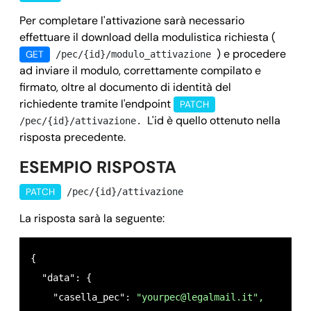
    "denominazione_titolare": "",

Per completare l'attivazione sarà necessario
effettuare il download della modulistica richiesta (
    "cf_piva_titolare": "",

) e procedere
GET
/pec/{id}/modulo_attivazione
    "indirizzo_titolare": 
"via verdi 20",
ad inviare il modulo, correttamente compilato e
    "comune_titolare": 
"roma",
firmato, oltre al documento di identità del
    "cap_titolare": 
"00042",
richiedente tramite l'endpoint
PATCH
    "nazione_titolare": 
"IT",
L'id è quello ottenuto nella
/pec/{id}/attivazione.
    "provincia_titolare": 
"rm",
risposta precedente.
    "callback": {

ESEMPIO RISPOSTA
      "url": 
"https://your_domain.it/your_callback
PATCH
/pec/{id}/attivazione
      "field": 
"data",
      "method": 
"POST",
La risposta sarà la seguente:
      "data": {}

    },

{

    "dominio": 
"legalmail.it",
  "data": {

    "owner": 
"
mail@domain.com
",
    "casella_pec": 
"
yourpec@legalmail.it
",
    "timestamp": {
