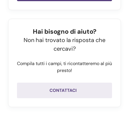
"6040e4613a716838dc4eee0e_0_attivazione.pdf",
"6040e4613a716838dc4eee0e_1_attivazione.pdf"
    ],

    "data_attivazione": "04/03/2021",    

Hai bisogno di aiuto?
    "id": 
"6040e4613a716838dc4eee0e",
Non hai trovato la risposta che
    "autorinnovo": 
false
cercavi?
  },

  "success": 
true,
Compila tutti i campi, ti ricontatteremo al più
  "message": "",

presto!
  "error": 
null
}
CONTATTACI