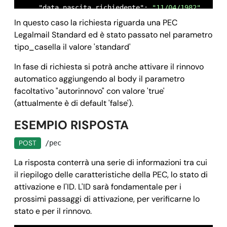
    "data_nascita_richiedente": 
"11/04/1982",
In questo caso la richiesta riguarda una PEC
    "sesso_richiedente": 
"M",
Legalmail Standard ed è stato passato nel parametro
    "nazione_nascita_richiedente": 
"IT",
tipo_casella il valore 'standard'
    "provincia_nascita_richiedente": 
"RM",
    "denominazione_titolare": "",

In fase di richiesta si potrà anche attivare il rinnovo
automatico aggiungendo al body il parametro
    "cf_piva_titolare": "",

facoltativo "autorinnovo" con valore 'true'
    "indirizzo_titolare": 
"via verdi 20",
(attualmente è di default 'false').
    "comune_titolare": 
"roma",
ESEMPIO RISPOSTA
    "cap_titolare": 
"00042",
    "nazione_titolare": 
"IT",
POST
/pec
    "provincia_titolare": 
"rm",
La risposta conterrà una serie di informazioni tra cui
    "callback": {

il riepilogo delle caratteristiche della PEC, lo stato di
      "url": "https://your_domain.it/your_callback.
attivazione e l'ID. L'ID sarà fondamentale per i
      "field": "data"

prossimi passaggi di attivazione, per verificarne lo
    }

stato e per il rinnovo.
}