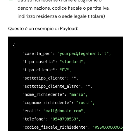
denominazione, codice fiscale o partita iva,
indirizzo residenza o sede legale titolare)
Questo è un esempio di Payload:
{

    "casella_pec": 
"
yourpec@legalmail.it
",
    "tipo_casella": 
"standard",
    "tipo_cliente": 
"PV",
    "sottotipo_cliente": "",

    "sottotipo_cliente_altro": "",

    "nome_richiedente": 
"mario",
    "cognome_richiedente": 
"rossi",
    "email": 
"
mail@domain.com
",
    "telefono": 
"0548798569",
    "codice_fiscale_richiedente": 
"RSSXXXXXXXX56E"