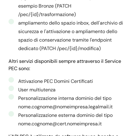
    "cap_titolare": 
"00042",
    ],

esempio Bronze (PATCH
    "nazione_titolare": 
"IT",
    "id": 
"6040e4613a716838dc4eee0e",
/pec/{id}/trasformazione)
    "provincia_titolare": 
"rm",
    "autorinnovo": 
false
ampliamento dello spazio inbox, dell'archivio di
    "callback": {

  },

sicurezza e l'attivazione o ampliamento dello
      "url": 
"https://your_domain.it/your_callback
  "success": 
true,
spazio di conservazione tramite l'endpoint
      "field": 
"data",
  "message": "",

dedicato (PATCH /pec/{id}/modifica)
      "method": 
"POST",
  "error": 
null
Altri servizi disponibili sempre attraverso il Service
      "data": {}

}
PEC sono:
    },

    "dominio": 
"legalmail.it",
Attivazione PEC Domini Certificati
    "owner": 
"
mail@domain.com
",
User multiutenza
    "timestamp": {

Personalizzazione interna dominio del tipo
      "registrazione": 
1614865504,
nome.cognome@nomeimpresa.legalmail.it
      "ultima_modifica": 
1614868403,
Personalizzazione esterna dominio del tipo
      "evasione": 
1614865504,
nome.cognome@cert.nomeimpresa.it
      "scadenza": 
1614868403,