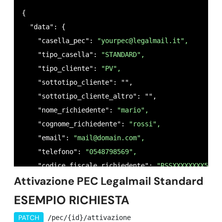
{

  "data": {

    "casella_pec": 
"
yourpec@legalmail.it
",
    "tipo_casella": 
"STANDARD",
    "tipo_cliente": 
"PV",
    "sottotipo_cliente": "",

    "sottotipo_cliente_altro": "",

    "nome_richiedente": 
"mario",
    "cognome_richiedente": 
"rossi",
    "email": 
"
mail@domain.com
",
    "telefono": 
"0548798569",
    "codice_fiscale_richiedente": 
"RSSXXXXXXXX56E"
Attivazione PEC Legalmail Standard
    "data_nascita_richiedente": 
"11/04/1982",
    "sesso_richiedente": 
"M",
ESEMPIO RICHIESTA
    "nazione_nascita_richiedente": 
"IT",
PATCH
/pec/{id}/attivazione
    "provincia_nascita_richiedente": 
"RM",