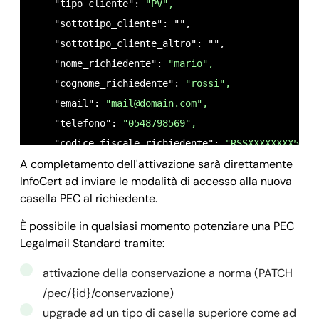
    "tipo_cliente": 
"PV",
    "cellulare": "",

    "sottotipo_cliente": "",

    "comune_nascita_richiedente": "",

    "sottotipo_cliente_altro": "",

    "cod_attivazione": 
"10173956",
    "nome_richiedente": 
"mario",
    "uid": 
"MA177987",
    "cognome_richiedente": 
"rossi",
    "conservazione": 
false,
    "email": 
"
mail@domain.com
",
    "data_scadenza": 
"",
    "telefono": 
"0548798569",
    "descrizione": 
"
yourpec@legalmail.it
",
    "codice_fiscale_richiedente": 
"RSSXXXXXXXX56E"
    "sms": 
false,
A completamento dell'attivazione sarà direttamente
    "data_nascita_richiedente": 
"11/04/1982",
    "spazio_conservazione": 
0,
InfoCert ad inviare le modalità di accesso alla nuova
    "sesso_richiedente": 
"M",
    "spazio_disco": 
1024,
casella PEC al richiedente.
    "nazione_nascita_richiedente": 
"IT",
    "spazio_storico": 
1024,
    "provincia_nascita_richiedente": 
"RM",
È possibile in qualsiasi momento potenziare una PEC
    "stato": 
"in_evasione",
Legalmail Standard tramite:
    "denominazione_titolare": "",

    "storico": 
false,
    "cf_piva_titolare": "",

    "documenti_attivazione": [

attivazione della conservazione a norma (PATCH
    "indirizzo_titolare": 
"via verdi 20",
"6040e4613a716838dc4eee0e_0_attivazione.pdf"
/pec/{id}/conservazione)
    "comune_titolare": 
"roma",
"6040e4613a716838dc4eee0e_1_attivazione.pdf"
upgrade ad un tipo di casella superiore come ad