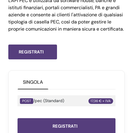
L'API PEC è utilizzata da software house, banche e
      "revoca": 
,
istituti finanziari, portali commercialisti, PA e grandi
    },

aziende e consente ai clienti l'attivazione di qualsiasi
    "cellulare": "",

tipologia di casella PEC, così da poter gestire le
    "comune_nascita_richiedente": "",

proprie comunicazioni in maniera sicura e certificata.
    "cod_attivazione": 
"10173956",
    "uid": 
"MA177987",
    "conservazione": 
REGISTRATI
false,
    "data_scadenza": 
"",
    "descrizione": 
"
yourpec@legalmail.it
",
    "sms": 
false,
SINGOLA
    "spazio_conservazione": 
0,
    "spazio_disco": 
1024,
/pec (Standard)
POST
17,36 € + IVA
    "spazio_storico": 
1024,
    "stato": 
"registrata",
    "storico": 
true,
REGISTRATI
    "documenti_attivazione": [
