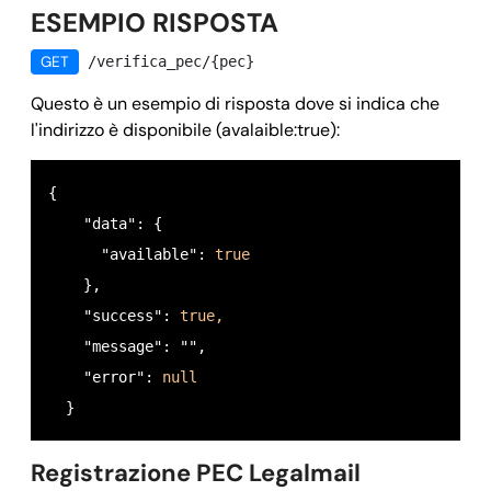
ESEMPIO RISPOSTA
GET
/verifica_pec/{pec}
Questo è un esempio di risposta dove si indica che
l'indirizzo è disponibile (avalaible:true):
{

    "data": {

      "available": 
true
    },

    "success": 
true,
    "message": "",

    "error": 
null
  }
Registrazione PEC Legalmail