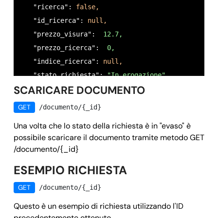
   "ricerca": 
false,
      "istruzioni": 
"Caricare una copia del mandat
   "id_ricerca": 
null,
    }

   "prezzo_visura": 
 12.7,
  },

   "prezzo_ricerca": 
 0,
     "validazione": 
"($0 && $1 && $2 && $3 && $4 &
   "indice_ricerca": 
null,
     "istruzioni": 
"",
   "stato_richiesta": 
"In erogazione",
     "istruzioni_ricerca": 
""
SCARICARE DOCUMENTO
   "email_target": 
null,
   },

   "allegati": [],

GET
/documento/{_id}
   "nome_categoria": 
"Patronato",
   "timestamp_creation": 
1596467662,
   "nome_visura": 
"Pensione Vecchiaia",
Una volta che lo stato della richiesta è in "evaso" è
   "timestamp_last_update": 
1596467663,
   "opzioni": [

possibile scaricare il documento tramite metodo GET
   "timestamp_stati": {

/documento/{_id}
     { 

     "in_ricerca": 
1596467663,
      "tipo": 
"urgenza",
ESEMPIO RICHIESTA
     "in_erogazione": 
1596467663
      "prezzo": 
4,
   },

GET
/documento/{_id}
      "nome": 
"opzione_0",
   "callback_data": 
false,
    },

Questo è un esempio di richiesta utilizzando l'ID
   "opzioni": 
null,
precedentemente ottenuto
    {
