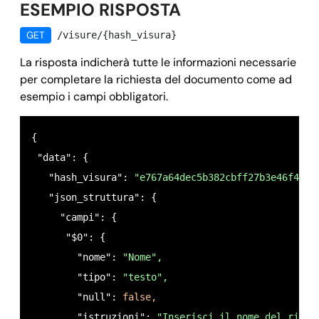
ESEMPIO RISPOSTA
GET
/visure/{hash_visura}
La risposta indicherà tutte le informazioni necessarie
per completare la richiesta del documento come ad
esempio i campi obbligatori.
{ 

 "data": {

   "hash_visura": 
"e767a64dec5b382cbff27b3e46f4144
   "json_struttura": {

     "campi": {

      "$0": {

        "nome": 
"Nome",
        "tipo": 
"testo",
        "null": 
false,
        "istruzioni": 
"Inserisci il nome del richi