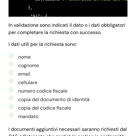
      },

       "$1": {

In validazione sono indicati il dato o i dati obbligatori
         "nome": 
"COGNOME",
per completare la richiesta con successo.
         "tipo": 
"testo",
         "null": 
false,
I dati utili per la richiesta sono:
         "ordine": 
"1",
nome
         "istruzioni": 
"Inserisci il cognome del r
cognome
       },

email
       "$2": {

cellulare
         "nome": 
"Email",
numero codice fiscale
         "tipo": 
"email",
copia del documento di identità
         "null": 
false,
copia del codice fiscale
         "ordine": 
"4",
mandato
         "istruzioni": 
"Inserire l'indirizzo email
       },

I documenti aggiuntivi necessari saranno richiesti dal
       "$3": {
