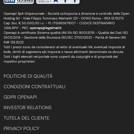
Openapi SpA Unipersonale - Società sottoposta a direzione e controllo della Open
Holding Srl - Viale Filippo Tommaso Marinetti 221 - 00143 Roma - REA 1378273
Cap. Soc. € 50.000,00 i.v. – P.I. IT12485671007 - CODICE DESTINATARIO
'USAL8PV' - PEC:
Openapi è certificata: Sistema qualità UNI EN ISO 9001:2015 - Qualità dei Dati ISO
25012:2014 - Gestione della Sicurezza ISO/IEC 27001:2022 - Parità di Genere UNI
PdR 125:2022
Tutti i prezzi sono da considerarsi al netto di eventuale IVA, eventuali imposte di
bollo, diritti di segreteria e/o imposte o tasse altrimenti denominate se dovute.
Tutti i loghi elencati nel portale sono coperti da copyright e di proprietà dei
rispettivi proprietari.
POLITICHE DI QUALITÀ
CONDIZIONI CONTRATTUALI
GDPR OPENAPI
INVESTOR RELATIONS
TUTELA DEL CLIENTE
PRIVACY POLICY