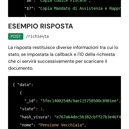
     "$6": 
"Copia Codice Fiscale",
      "null": 
false,
     "$7": 
"Copia Mandato di Assistenza e Rapprese
      "ordine": 
"5",
     }

      "istruzioni": 
"Caricare una copia fronte ret
ESEMPIO RISPOSTA
 }
    },

POST
/richiesta
    "$6": {

La risposta restituisce diverse informazioni tra cui lo
      "nome": 
"COPIA CODICE FISCALE FRONTE RETRO",
stato, se impostata la callback e l'ID della richiesta
      "tipo": 
"file",
che ci servirà successivamente per scaricare il
      "null": 
false,
documento.
      "ordine": 
"6",
      "istruzioni": 
"Caricare una copia fronte ret
{ "data": 

    },

   {

    "$7": {

     "_id":
 "5fec14002548c9ae115758500c8981ee",
      "nome": 
"COPIA MANDATO DI ASSISTENZA E RAPPR
   "state": 
1,
      "tipo": 
"file",
   "hash_visura": 
"e767a64dec5b382cbff27b3e46f4144
      "null": 
false,
   "nome": 
"Pensione Vecchiaia",
      "ordine": 
"7",