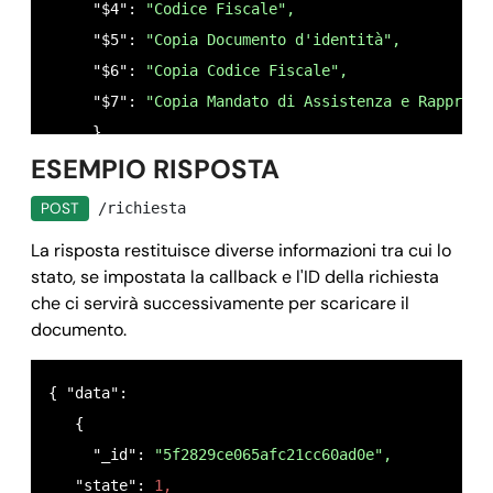
    "$5": {

     "$4": 
"Codice Fiscale",
      "nome": 
"COPIA DOCUMENTO D`IDENTITÀ FRONTE R
     "$5": 
"Copia Documento d'identità",
      "tipo": 
"file",
     "$6": 
"Copia Codice Fiscale",
      "null": 
false,
     "$7": 
"Copia Mandato di Assistenza e Rapprese
      "ordine": 
"5",
     }

      "istruzioni": 
"Caricare una copia fronte ret
ESEMPIO RISPOSTA
 }
    },

POST
/richiesta
    "$6": {

La risposta restituisce diverse informazioni tra cui lo
      "nome": 
"COPIA CODICE FISCALE FRONTE RETRO",
stato, se impostata la callback e l'ID della richiesta
      "tipo": 
"file",
che ci servirà successivamente per scaricare il
      "null": 
false,
documento.
      "ordine": 
"6",
      "istruzioni": 
"Caricare una copia fronte ret
{ "data": 

    },

   {

    "$7": {

     "_id":
 "5f2829ce065afc21cc60ad0e",
      "nome": 
"COPIA MANDATO DI ASSISTENZA E RAPPR
   "state": 
1,