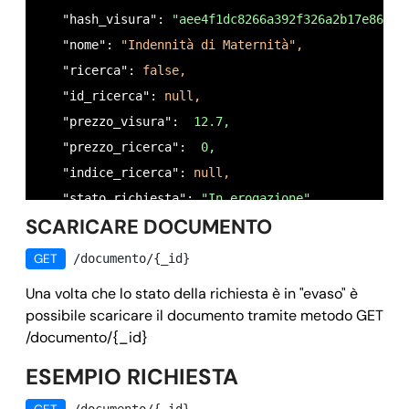
      "tipo": 
"file",
   "hash_visura": 
"aee4f1dc8266a392f326a2b17e86d1d
      "null": 
false,
   "nome": 
"Indennità di Maternità",
      "ordine": 
"7",
   "ricerca": 
false,
      "istruzioni": 
"Caricare una copia del mandat
   "id_ricerca": 
null,
    }

   "prezzo_visura": 
 12.7,
  },

   "prezzo_ricerca": 
 0,
     "validazione": 
"($0 && $1 && $2 && $3 && $4 &
   "indice_ricerca": 
null,
     "istruzioni": 
"",
   "stato_richiesta": 
"In erogazione",
     "istruzioni_ricerca": 
""
SCARICARE DOCUMENTO
   "email_target": 
null,
   },

   "allegati": [],

GET
/documento/{_id}
   "nome_categoria": 
"Patronato",
   "timestamp_creation": 
1596467662,
   "nome_visura": 
"Indennità di Maternità",
Una volta che lo stato della richiesta è in "evaso" è
   "timestamp_last_update": 
1596467663,
   "opzioni": [

possibile scaricare il documento tramite metodo GET
   "timestamp_stati": {

/documento/{_id}
     { 

     "in_ricerca": 
1596467663,
      "tipo": 
"urgenza",
ESEMPIO RICHIESTA
     "in_erogazione": 
1596467663
      "prezzo": 
4,
   },
