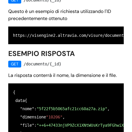
GET
/documento/{_id}
      "nome": 
"opzione_0",
   "callback_data": 
false,
    },

Questo è un esempio di richiesta utilizzando l'ID
   "opzioni": 
null,
precedentemente ottenuto
    {

   "owner": 
"
tester@openapi.com
",
      "tipo": 
"assistenza_dedicata",
   "sincrona": 
false,
      "prezzo": 
10,
   "ricerche": [],

      "nome": 
"opzione_1",
   "esito": {

    }

ESEMPIO RISPOSTA
     "codice": 
"0",
  ],

GET
     "info": 
/documento/{_id}
"OK"
  "prezzo_ricerca": 
0,
   }
La risposta conterrà il nome, la dimensione e il file.
  "prezzo_visura": 
12.7,
   "ricerca": 
false,
   "sincrona": 
false,
{

   "fornitori": [

 data{

   ]

   "nome":
"5f22f5b5065afc21cc60a27a.zip"
,

 },

   "dimensione
"10206"
,

 "success": 
true,
   "file":
"++6+47433njVP9ZcX1XNtWUsKrTya9FGhwiXgdp