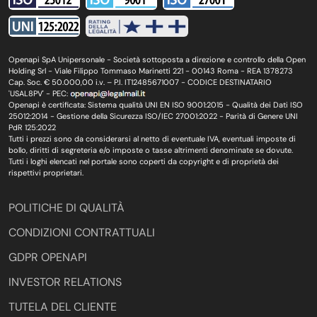
Openapi SpA Unipersonale - Società sottoposta a direzione e controllo della Open
Holding Srl - Viale Filippo Tommaso Marinetti 221 - 00143 Roma - REA 1378273
Cap. Soc. € 50.000,00 i.v. – P.I. IT12485671007 - CODICE DESTINATARIO
'USAL8PV' - PEC:
Openapi è certificata: Sistema qualità UNI EN ISO 9001:2015 - Qualità dei Dati ISO
25012:2014 - Gestione della Sicurezza ISO/IEC 27001:2022 - Parità di Genere UNI
PdR 125:2022
Tutti i prezzi sono da considerarsi al netto di eventuale IVA, eventuali imposte di
bollo, diritti di segreteria e/o imposte o tasse altrimenti denominate se dovute.
Tutti i loghi elencati nel portale sono coperti da copyright e di proprietà dei
rispettivi proprietari.
POLITICHE DI QUALITÀ
CONDIZIONI CONTRATTUALI
GDPR OPENAPI
INVESTOR RELATIONS
TUTELA DEL CLIENTE