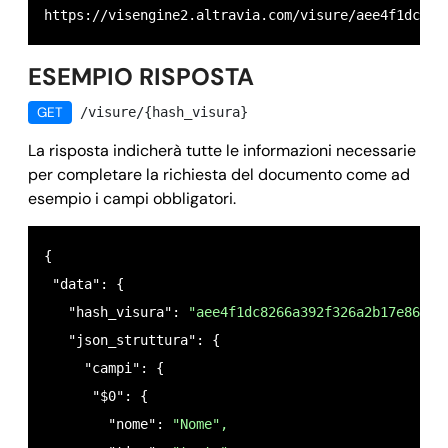
https://visengine2.altravia.com/visure/aee4f1dc826
ESEMPIO RISPOSTA
GET
/visure/{hash_visura}
La risposta indicherà tutte le informazioni necessarie
per completare la richiesta del documento come ad
esempio i campi obbligatori.
{ 

 "data": {

   "hash_visura": 
"aee4f1dc8266a392f326a2b17e86d1d
   "json_struttura": {

     "campi": {

      "$0": {

        "nome": 
"Nome",