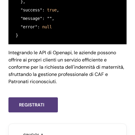
 "message": 
""
,

   },

 "error": 
null
   "success": 
true
,

}
   "message": "",

   "error": 
null
 }
Integrando le API di Openapi, le aziende possono
offrire ai propri clienti un servizio efficiente e
conforme per la richiesta dell'indennità di maternità,
sfruttando la gestione professionale di CAF e
Patronati riconosciuti.
REGISTRATI