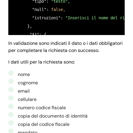
        "tipo": 
"testo",
        "null": 
false,
        "istruzioni": 
"Inserisci il nome del richi
      },

       "$1": {

In validazione sono indicati il dato o i dati obbligatori
         "nome": 
"COGNOME",
per completare la richiesta con successo.
         "tipo": 
"testo",
         "null": 
false,
I dati utili per la richiesta sono:
         "ordine": 
"1",
nome
         "istruzioni": 
"Inserisci il cognome del r
cognome
       },

email
       "$2": {

cellulare
         "nome": 
"Email",
numero codice fiscale
         "tipo": 
"email",
copia del documento di identità
         "null": 
false,
copia del codice fiscale
         "ordine": 
"4",
mandato