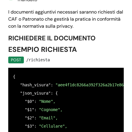
         "istruzioni": 
"Inserire l'indirizzo email
       },

I documenti aggiuntivi necessari saranno richiesti dal
       "$3": {

CAF o Patronato che gestirà la pratica in conformità
con la normativa sulla privacy.
      "nome": "
CELLULARE",
      "tipo": 
"testo",
RICHIEDERE IL DOCUMENTO
        "null": 
false,
ESEMPIO RICHIESTA
        "ordine": 
"3",
        "istruzioni": 
"Inserisci il numero di tele
POST
/richiesta
      },

     "$4": {

{

      "nome": "
"CODICE FISCALE",
   "hash_visura": 
"aee4f1dc8266a392f326a2b17e86d1d
      "tipo": "
"codice_fiscale_persona_fisica",
   "json_visura": {

      "null": 
false,
     "$0": 
"Nome",
      "ordine": 
"2",
     "$1": 
"Cognome",
      "istruzioni": 
"Inserire il codice fiscale de
     "$2": 
"Email",
    },

     "$3": 
"Cellulare",