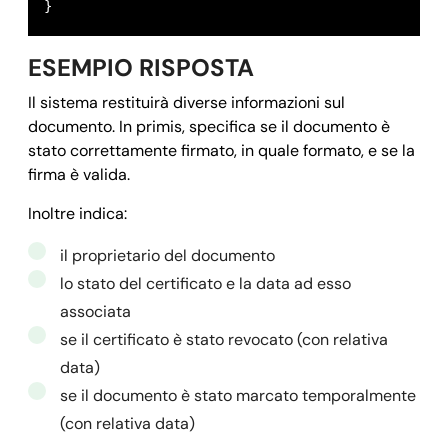
}
}

  "signedDocument": {,

ESEMPIO RISPOSTA
     "createdAt": 
"2025-02-14 11:12:34.229+00:00"
,

     "mimetype": 
"application/pdf"
,

Il sistema restituirà diverse informazioni sul
     "extension": 
"pdf"
,

documento. In primis, specifica se il documento è
stato correttamente firmato, in quale formato, e se la
     "size": 
"50133"
,

firma è valida.
     "id": 
"67af252264f60538280f70fe"
,

     "md5": 
"363cfdb141fe0e1a3f598e1d6377a4f5"
,

Inoltre indica:
     "name": 
"67af252164f60538280f70f9.pdf"
il proprietario del documento
    }

lo stato del certificato e la data ad esso
  }

associata
}, 

se il certificato è stato revocato (con relativa
"message": 
"Created"
,

data)
"success": 
true
,

se il documento è stato marcato temporalmente
"error": 
null
,

(con relativa data)