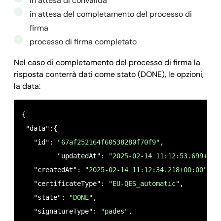
in attesa di convalida
in attesa del completamento del processo di
firma
processo di firma completato
Nel caso di completamento del processo di firma la
risposta conterrà dati come stato (DONE), le opzioni,
la data:
{

 "data":{

   "id": 
"67af252164f60538280f70f9"
,

	 "updatedAt": 
"2025-02-14 11:12:53.699+00:
   "createdAt": 
"2025-02-14 11:12:34.218+00:00"
,

   "certificateType": 
"EU-QES_automatic"
,

   "state": 
"DONE"
,

   "signatureType": 
"pades"
,
