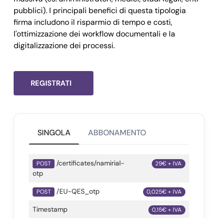
        "issuerCN": 
"Namirial CA Firma Qualificata
pubblici). I principali benefici di questa tipologia
        "serialNumber": 
"5557601230250214000"
,

firma includono il risparmio di tempo e costi,
        "signerCertificateStatus": 
"VALID"
,

l'ottimizzazione dei workflow documentali e la
digitalizzazione dei processi.
        "signerCertificateNotBefore": 
"2025-02-14 
        "signerCertificateNotAfter": 
"2025-02-14 1
        "signerCertificateRevocationDate": 
"2025-0
REGISTRATI
        "issuerCertificateStatus": 
"VALID"
,

        "issuerCertificateRevocationDate": 
"2025-0
        "trustedSignatureDate": 
false
,

        "signatureDate": 
"2025-02-14 11:11:01.892+
SINGOLA
ABBONAMENTO
        "issuerTrustedList": 
true
,

        "keySize": 
2048
,

/certificates/namirial-
POST
29€ + IVA
        "qcComplianceStatus": 
"VALID"
,

otp
        "qcSSCDStatus": 
"VALID"
,

/EU-QES_otp
POST
0,025€ + IVA
        "derEncodedSignerCert": 
"BASE64string"
      }

Timestamp
0,15€ + IVA