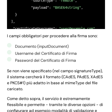
	  "sourceType": 
"remote"
,

	  "payload": 
"BASE64string"
,

  }

],

 "certificateUsername": 
"
user@example.com
"
,

I campi obbligatori per procedere alla firma sono:
 "certificatePassword": 
"password123"
,

 "title": 
"PAdES Signature"
,

Documento (inputDocument)
 "description": 
"Firma PAdES di un file remoto e b
Username del Certificato di Firma
 "signatureType": 
"pades"
,

Password del Certificato di Firma
Se non viene specificato (nel campo signatureType),
il sistema cercherà il formato (CAdES, PAdES, XAdES
e PKCS#1) più adatto in base al mimeType del file
caricato.
Come detto sopra, il servizio è estremamente
flessibile e permette - tramite le diverse opzioni - di
configurare ad esempio modalità di validazione e