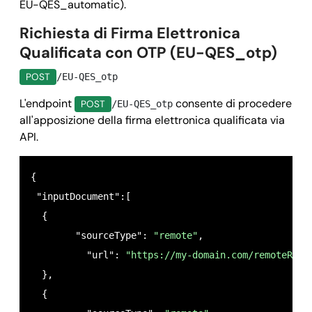
EU-QES_automatic).
Richiesta di Firma Elettronica
Qualificata con OTP (EU-QES_otp)
POST
/EU-QES_otp
L'endpoint
consente di procedere
POST
/EU-QES_otp
all'apposizione della firma elettronica qualificata via
API.
{

 "inputDocument":[

  {

  	"sourceType": 
"remote"
,

	  "url": 
"https://my-domain.com/remoteReso
  },

  {
