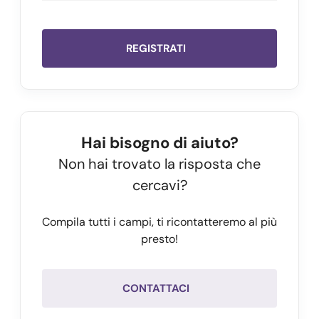
    ],

    "noteReportList": [

      {

REGISTRATI
        "policy": 
3
,

        "about": 
2
,

        "type": 
1
,

        "synopsis": 
"Certified qualified in confor
Hai bisogno di aiuto?
        "description": 
"The qualified certificate 
Non hai trovato la risposta che
      }

cercavi?
    ],

    "plainDocument": 
"BASE64string"
Compila tutti i campi, ti ricontatteremo al più
  },

presto!
  "message": 
"Signature is valid"
,

  "error": 
null
,

  "success": 
true
CONTATTACI
}