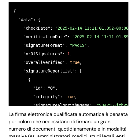
{

  "data": {

    "checkDate": 
"2025-02-14 11:11:01.892+00:00"
,

    "verificationDate": 
"2025-02-14 11:11:01.892+0
    "signatureFormat": 
"PAdES"
,

    "nrOfSignatures": 
1
,

    "overallVerified": 
true
,

    "signatureReportList": [

      {

        "id": "0",

        "integrity": 
true
,

        "signatureAlgorithmName": 
"SHA256withRSA"
,

La firma elettronica qualificata automatica è pensata
        "subjectDN": 
"C=IT,SURNAME=ROSSI,GIVENNAME
per coloro che necessitano di firmare un gran
        "issuerDN": 
"C=IT,O=Namirial S.p.A./020465
numero di documenti quotidianamente e in modalità
        "subjectCN": 
"ROSSI MARIO"
,

massiva (es. amministratori, medici, studi legali, enti