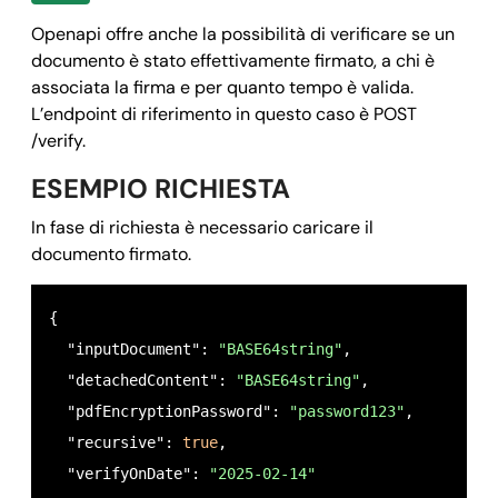
      "mimetype": 
"application/pdf"
,

Openapi offre anche la possibilità di verificare se un
      "extension": 
"pdf"
,

documento è stato effettivamente firmato, a chi è
      "size": 
339
,

associata la firma e per quanto tempo è valida.
      "id": 
"67af252164f60538280f70fb"
,

L’endpoint di riferimento in questo caso è POST
      "md5": 
"694be78a9eaa52d602bec92e211fa5dc"
,

/verify.
      "name": 
"694be78a9eaa52d602bec92e211fa5dc.pd
ESEMPIO RICHIESTA
    }  

In fase di richiesta è necessario caricare il
  ],

documento firmato.
   "validatedDocument": {,

     "mimetype": 
"application/pdf"
,

{

     "extension": 
"pdf"
,

  "inputDocument": 
"BASE64string"
,

     "size": 
"339"
,

  "detachedContent": 
"BASE64string"
,

     "createdAt": 
"2025-02-14 11:12:33.819+00:00"
,

  "pdfEncryptionPassword": 
"password123"
,

     "id": 
"67af252164f60538280f70fb"
,

  "recursive": 
true
,

     "md5": 
"694be78a9eaa52d602bec92e211fa5dc"
,

  "verifyOnDate": 
"2025-02-14"
     "name": 
"694be78a9eaa52d602bec92e211fa5dc.pdf