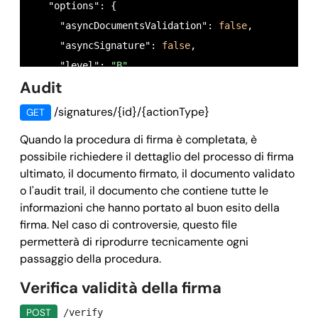
   "options": {

     "asyncDocumentsValidation": 
false
,

     "asyncSignature": 
false
,

     "level": 
"B"
,

Audit
     "hashAlgorithm": 
"SHA256"
,

     "encryptInAnyCase": 
false
,

/signatures/{id}/{actionType}
GET
     "page": 
1
,

Quando la procedura di firma è completata, è
     "withSignatureField": 
false
,

possibile richiedere il dettaglio del processo di firma
  },

ultimato, il documento firmato, il documento validato
    "document": {

o l'audit trail, il documento che contiene tutte le
    "title": 
"B"
,

informazioni che hanno portato al buon esito della
firma. Nel caso di controversie, questo file
    "description": "",

permetterà di riprodurre tecnicamente ogni
    "inputDocuments": [

passaggio della procedura.
     {

Verifica validità della firma
      "sourceType": 
"base64"
,

      "createdAt": 
"2025-02-14 11:12:33.819+00:00"
,
POST
/verify