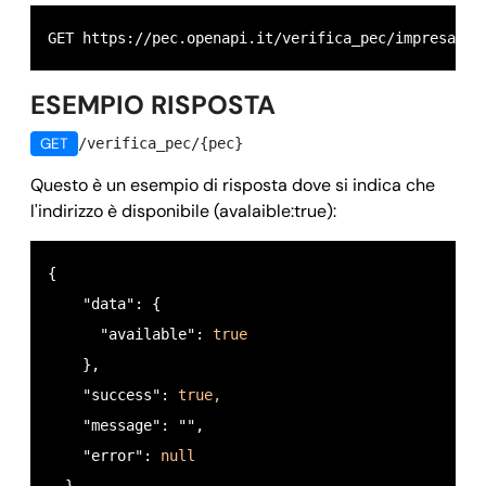
GET https://pec.openapi.it/verifica_pec/
impresa@le
ESEMPIO RISPOSTA
GET
/verifica_pec/{pec}
Questo è un esempio di risposta dove si indica che
l'indirizzo è disponibile (avalaible:true):
{

    "data": {

      "available": 
true
    },

    "success": 
true,
    "message": "",

    "error": 
null