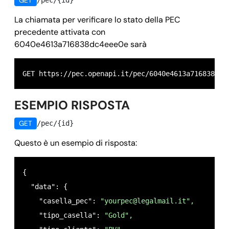
GET
/pec/{id}
    "indirizzo_titolare": 
"via verdi 20",
    "stato": 
"registrata",
    "comune_titolare": 
"roma",
La chiamata per verificare lo stato della PEC
    "storico": 
false,
precedente attivata con
    "cap_titolare": 
"00042",
    "id": 
"6040e4613a716838dc4eee0e",
6040e4613a716838dc4eee0e sarà
    "nazione_titolare": 
"IT",
    "autorinnovo": 
false
    "provincia_titolare": 
"rm",
  },

    "callback": {

GET https://pec.openapi.it/pec/6040e4613a716838dc4
  "success": 
true,
      "url": 
"https://your_domain.it/your_callback
  "message": "",

ESEMPIO RISPOSTA
      "field": 
"data",
  "error": 
null
      "method": 
"POST",
GET
/pec/{id}
}
      "data": {}

Questo è un esempio di risposta:
    },

    "dominio": 
"legalmail.it",
{

    "owner": 
"
mail@domain.com
",
  "data": {

    "timestamp": {

    "casella_pec": 
"
yourpec@legalmail.it
",
      "registrazione": 
1614865504,
    "tipo_casella": 
"Gold",
      "ultima_modifica": 
1614868403,