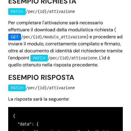
ESEMPIO RICHIESTA
    "nazione_nascita_richiedente": 
"IT",
PATCH
/pec/{id}/attivazione
    "provincia_nascita_richiedente": 
"RM",
    "denominazione_titolare": "",

Per completare l'attivazione sarà necessario
effettuare il download della modulistica richiesta (
    "cf_piva_titolare": "",

) e procedere ad
GET
/pec/{id}/modulo_attivazione
    "indirizzo_titolare": 
"via verdi 20",
inviare il modulo, correttamente compilato e firmato,
    "comune_titolare": 
"roma",
oltre al documento di identità del richiedente tramite
    "cap_titolare": 
"00042",
l'endpoint
. L'id è
PATCH
/pec/{id}/attivazione
    "nazione_titolare": 
"IT",
quello ottenuto nella risposta precedente.
    "provincia_titolare": 
"rm",
ESEMPIO RISPOSTA
    "callback": {

      "url": 
"https://your_domain.it/your_callback
PATCH
/pec/{id}/attivazione
      "field": 
"data",
La risposta sarà la seguente:
      "method": 
"POST",
      "data": {}

{

    },

  "data": {

    "dominio": 
"legalmail.it",