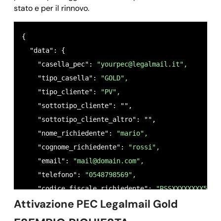
    }

stato e per il rinnovo.
}
{

  "data": {

    "casella_pec": 
"
yourpec@legalmail.it
",
    "tipo_casella": 
"GOLD",
    "tipo_cliente": 
"PV",
    "sottotipo_cliente": "",

    "sottotipo_cliente_altro": "",

    "nome_richiedente": 
"mario",
    "cognome_richiedente": 
"rossi",
    "email": 
"
mail@domain.com
",
    "telefono": 
"0548798569",
    "codice_fiscale_richiedente": 
"RSSXXXXXXXX56E"
Attivazione PEC Legalmail Gold
    "data_nascita_richiedente": 
"11/04/1982",
    "sesso_richiedente": 
"M",