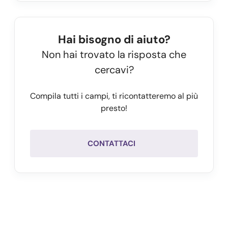
"6040e4613a716838dc4eee0e_0_attivazione.pdf",
"6040e4613a716838dc4eee0e_1_attivazione.pdf"
    ],

Hai bisogno di aiuto?
    "data_attivazione": "04/03/2021",    

Non hai trovato la risposta che
    "id": 
"6040e4613a716838dc4eee0e",
cercavi?
    "autorinnovo": 
false
  },

Compila tutti i campi, ti ricontatteremo al più
  "success": 
true,
presto!
  "message": "",

  "error": 
null
CONTATTACI
}