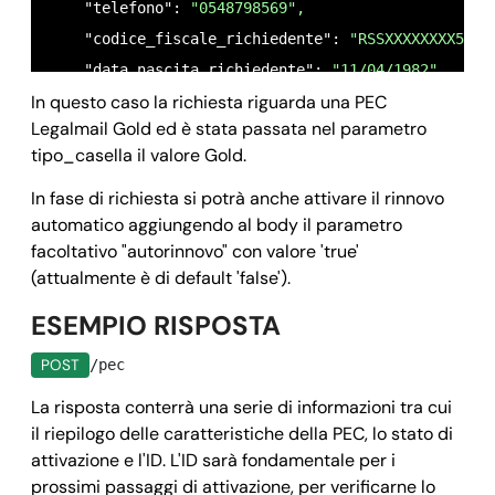
    "telefono": 
"0548798569",
    "codice_fiscale_richiedente": 
"RSSXXXXXXXX56E"
    "data_nascita_richiedente": 
"11/04/1982",
In questo caso la richiesta riguarda una PEC
    "sesso_richiedente": 
"M",
Legalmail Gold ed è stata passata nel parametro
    "nazione_nascita_richiedente": 
"IT",
tipo_casella il valore Gold.
    "provincia_nascita_richiedente": 
"RM",
    "denominazione_titolare": "",

In fase di richiesta si potrà anche attivare il rinnovo
automatico aggiungendo al body il parametro
    "cf_piva_titolare": "",

facoltativo "autorinnovo" con valore 'true'
    "indirizzo_titolare": 
"via verdi 20",
(attualmente è di default 'false').
    "comune_titolare": 
"roma",
ESEMPIO RISPOSTA
    "cap_titolare": 
"00042",
    "nazione_titolare": 
"IT",
POST
/pec
    "provincia_titolare": 
"rm",
La risposta conterrà una serie di informazioni tra cui
    "callback": {

il riepilogo delle caratteristiche della PEC, lo stato di
      "url": "https://your_domain.it/your_callback.
attivazione e l'ID. L'ID sarà fondamentale per i
      "field": "data"

prossimi passaggi di attivazione, per verificarne lo