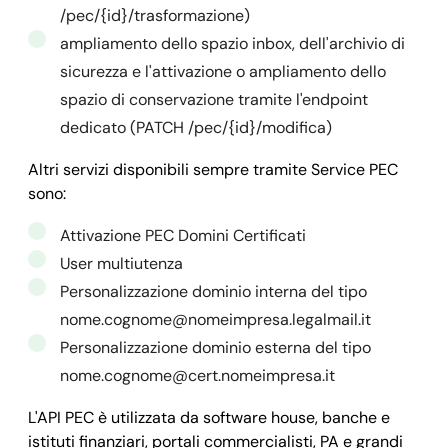
    "cap_titolare": 
"00042",
"6040e4613a716838dc4eee0e_1_attivazione.pdf"
/pec/{id}/trasformazione)
    "nazione_titolare": 
"IT",
    ],

ampliamento dello spazio inbox, dell'archivio di
    "provincia_titolare": 
"rm",
    "id": 
"6040e4613a716838dc4eee0e",
sicurezza e l'attivazione o ampliamento dello
    "callback": {

    "autorinnovo": 
false
spazio di conservazione tramite l'endpoint
      "url": 
"https://your_domain.it/your_callback
  },

dedicato (PATCH /pec/{id}/modifica)
      "field": 
"data",
  "success": 
true,
Altri servizi disponibili sempre tramite Service PEC
      "method": 
"POST",
  "message": "",

sono:
      "data": {}

  "error": 
null
    },

}
Attivazione PEC Domini Certificati
    "dominio": 
"legalmail.it",
User multiutenza
    "owner": 
"
mail@domain.com
",
Personalizzazione dominio interna del tipo
    "timestamp": {

nome.cognome@nomeimpresa.legalmail.it
      "registrazione": 
1614865504,
Personalizzazione dominio esterna del tipo
      "ultima_modifica": 
1614868403,
nome.cognome@cert.nomeimpresa.it
      "evasione": 
1614865504,
L'API PEC è utilizzata da software house, banche e
      "scadenza": 
1614868403,
istituti finanziari, portali commercialisti, PA e grandi