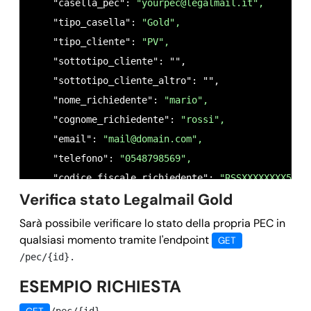
    "casella_pec": 
"
yourpec@legalmail.it
",
    "owner": 
"
mail@domain.com
",
    "tipo_casella": 
"Gold",
    "timestamp": {

    "tipo_cliente": 
"PV",
      "registrazione": 
1614865504,
    "sottotipo_cliente": "",

      "ultima_modifica": 
1614868403,
    "sottotipo_cliente_altro": "",

    },

    "nome_richiedente": 
"mario",
    "cellulare": "",

    "cognome_richiedente": 
"rossi",
    "comune_nascita_richiedente": "",

    "email": 
"
mail@domain.com
",
    "cod_attivazione": 
"10173956",
    "telefono": 
"0548798569",
    "uid": 
"MA177987",
    "codice_fiscale_richiedente": 
"RSSXXXXXXXX56E"
    "conservazione": 
false,
Verifica stato Legalmail Gold
    "data_nascita_richiedente": 
"11/04/1982",
    "data_scadenza": 
"",
    "sesso_richiedente": 
"M",
Sarà possibile verificare lo stato della propria PEC in
    "descrizione": 
"
yourpec@legalmail.it
",
    "nazione_nascita_richiedente": 
"IT",
qualsiasi momento tramite l'endpoint
GET
    "sms": 
false,
    "provincia_nascita_richiedente": 
"RM",
/pec/{id}.
    "spazio_conservazione": 
0,
    "denominazione_titolare": "",

ESEMPIO RICHIESTA
    "spazio_disco": 
0,
    "cf_piva_titolare": "",

    "spazio_storico": 
0,