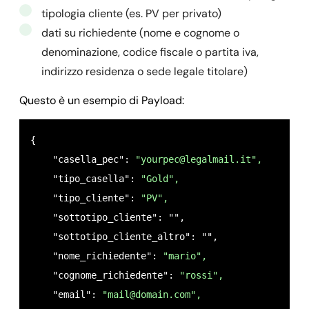
tipologia cliente (es. PV per privato)
dati su richiedente (nome e cognome o
denominazione, codice fiscale o partita iva,
indirizzo residenza o sede legale titolare)
Questo è un esempio di Payload:
{

    "casella_pec": 
"
yourpec@legalmail.it
",
    "tipo_casella": 
"Gold",
    "tipo_cliente": 
"PV",
    "sottotipo_cliente": "",

    "sottotipo_cliente_altro": "",

    "nome_richiedente": 
"mario",
    "cognome_richiedente": 
"rossi",
    "email": 
"
mail@domain.com
",