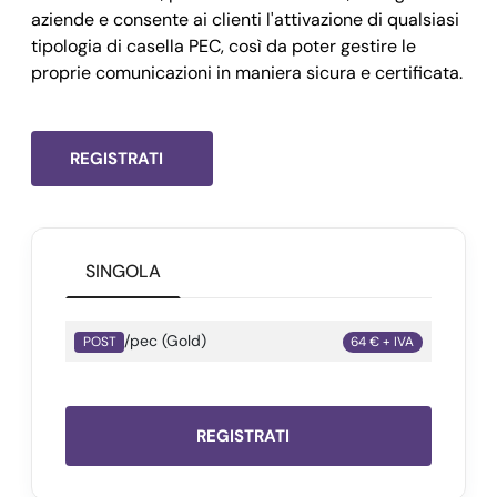
      "revoca": 
,
aziende e consente ai clienti l'attivazione di qualsiasi
    },

tipologia di casella PEC, così da poter gestire le
    "cellulare": "",

proprie comunicazioni in maniera sicura e certificata.
    "comune_nascita_richiedente": "",

    "cod_attivazione": 
"10173956",
    "uid": 
REGISTRATI
"MA177987",
    "conservazione": 
false,
    "data_scadenza": 
"",
    "descrizione": 
"
yourpec@legalmail.it
",
SINGOLA
    "sms": 
false,
    "spazio_conservazione": 
0,
/pec (Gold)
POST
64 € + IVA
    "spazio_disco": 
1024,
    "spazio_storico": 
1024,
    "stato": 
"registrata",
REGISTRATI
    "storico": 
true,
    "documenti_attivazione": [
