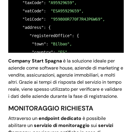
    "taxCode": 
"A95929659",
    "vatCode":  
"ESA95929659",
    "leiCode":  
"959800R770F7R4JP6W69",
    "address": {

       "registeredOffice": {

        "town": 
"Bilbao",
        "country": 
"ES",
Company Start Spagna
è la soluzione ideale per
        "zipCode": 
"48009",
aziende come software house, aziende di marketing e
        "streetName": 
"Plaza Euskadi, 5 30 A 37",
vendite, assicurazioni, agenzie immobiliari, e molti
        "streetNumber": 
"5",
altri. Grazie ai tempi di risposta del servizio in tempo
        "gps": {

reale, viene spesso utilizzato per verificare e validare
          "coordinates": [

i dati delle aziende durante la fase di registrazione.
-2.93807,
MONITORAGGIO RICHIESTA
43.26751
Attraverso un
endpoint dedicato
è possibile
            ]

abilitare un
servizio di monitoraggio
sui
servizi
          }
