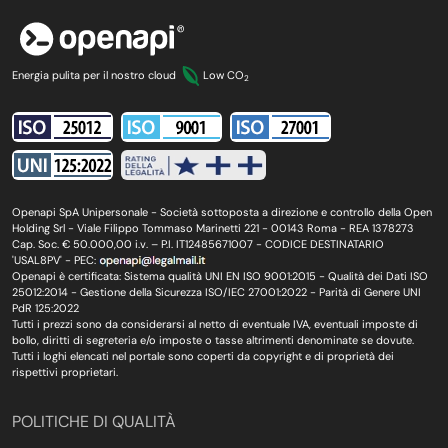
Energia pulita per il nostro cloud
Low CO
2
Openapi SpA Unipersonale - Società sottoposta a direzione e controllo della Open
Holding Srl - Viale Filippo Tommaso Marinetti 221 - 00143 Roma - REA 1378273
Cap. Soc. € 50.000,00 i.v. – P.I. IT12485671007 - CODICE DESTINATARIO
'USAL8PV' - PEC:
Openapi è certificata: Sistema qualità UNI EN ISO 9001:2015 - Qualità dei Dati ISO
25012:2014 - Gestione della Sicurezza ISO/IEC 27001:2022 - Parità di Genere UNI
PdR 125:2022
Tutti i prezzi sono da considerarsi al netto di eventuale IVA, eventuali imposte di
bollo, diritti di segreteria e/o imposte o tasse altrimenti denominate se dovute.
Tutti i loghi elencati nel portale sono coperti da copyright e di proprietà dei
rispettivi proprietari.
POLITICHE DI QUALITÀ