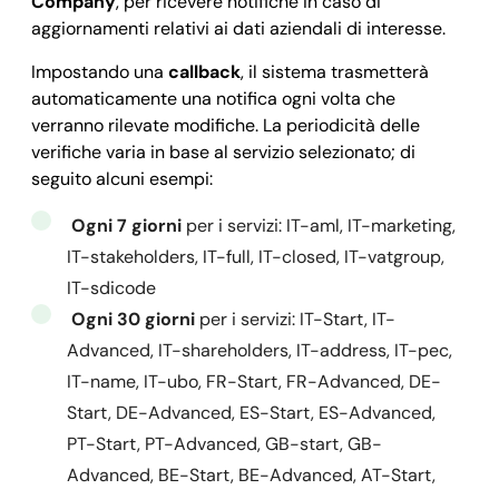
Company
, per ricevere notifiche in caso di
        }

aggiornamenti relativi ai dati aziendali di interesse.
    },

Impostando una
callback
, il sistema trasmetterà
    "activityStatus": 
"ACTIVE",
automaticamente una notifica ogni volta che
    "registrationDate": 
"2018-07-26",
verranno rilevate modifiche. La periodicità delle
   }

verifiche varia in base al servizio selezionato; di
  ], 

seguito alcuni esempi:
  "success": 
true,
Ogni 7 giorni
per i servizi: IT-aml, IT-marketing,
  "message": 
"",
IT-stakeholders, IT-full, IT-closed, IT-vatgroup,
  "error": 
null
IT-sdicode
  }
Ogni 30 giorni
per i servizi: IT-Start, IT-
Advanced, IT-shareholders, IT-address, IT-pec,
IT-name, IT-ubo, FR-Start, FR-Advanced, DE-
Start, DE-Advanced, ES-Start, ES-Advanced,
PT-Start, PT-Advanced, GB-start, GB-
Advanced, BE-Start, BE-Advanced, AT-Start,