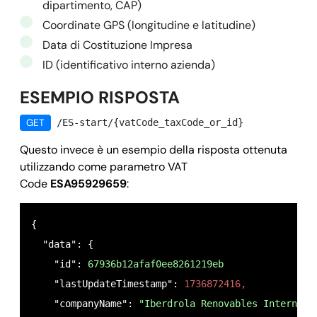
dipartimento, CAP)
Coordinate GPS (longitudine e latitudine)
Data di Costituzione Impresa
ID (identificativo interno azienda)
ESEMPIO RISPOSTA
GET
/ES-start/{vatCode_taxCode_or_id}
Questo invece è un esempio della risposta ottenuta
utilizzando come parametro VAT
Code
ESA95929659
:
{

  "data": {

    "id": 
67936b12afaf0ee8261219eb
    "lastUpdateTimestamp": 
1736872416,
    "companyName": 
"Iberdrola Renovables Internaci