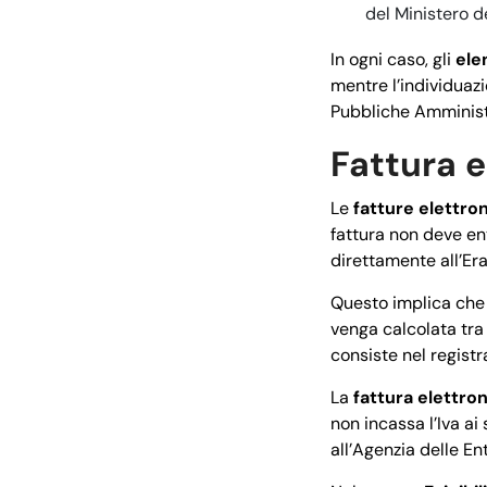
del Ministero d
In ogni caso, gli
ele
mentre l’individuazi
Pubbliche Amminist
Fattura e
Le
fatture elettro
fattura non deve ent
direttamente all’Er
Questo implica che 
venga calcolata tra 
consiste nel registra
La
fattura elettro
non incassa l’Iva ai
all’Agenzia delle Ent