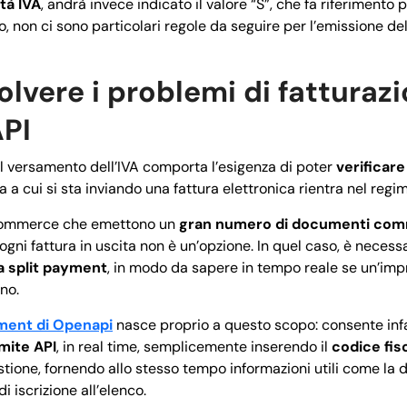
tà IVA
, andrà invece indicato il valore “S”, che fa riferimento p
o, non ci sono particolari regole da seguire per l’emissione dell
lvere i problemi di fatturaz
API
 versamento dell’IVA comporta l’esigenza di poter
verificare
a a cui si sta inviando una fattura elettronica rientra nel regi
commerce che emettono un
gran numero di documenti com
ogni fattura in uscita non è un’opzione. In quel caso, è necess
ca split payment
, in modo da sapere in tempo reale se un’imp
no.
yment di Openapi
nasce proprio a questo scopo: consente infa
amite API
, in real time, semplicemente inserendo il
codice fisc
stione, fornendo allo stesso tempo informazioni utili come la
i iscrizione all’elenco.