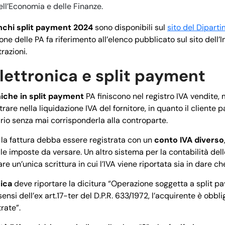
ell’Economia e delle Finanze.
nchi split payment 2024
sono disponibili sul
sito del Diparti
one delle PA fa riferimento all’elenco pubblicato sul sito dell’I
razioni.
lettronica e split payment
niche in split payment
PA finiscono nel registro IVA vendite, 
rare nella liquidazione IVA del fornitore, in quanto il cliente 
ario senza mai corrisponderla alla controparte.
la fattura debba essere registrata con un
conto IVA diverso
le imposte da versare. Un altro sistema per la contabilità del
re un’unica scrittura in cui l’IVA viene riportata sia in dare ch
nica
deve riportare la dicitura “Operazione soggetta a split p
 sensi dell’ex art.17-ter del D.P.R. 633/1972, l’acquirente è obb
rate”.