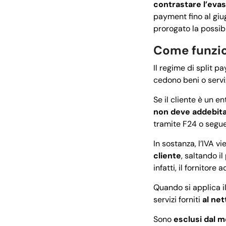
contrastare l’eva
payment fino al giu
prorogato la possib
Come funzio
Il regime di split 
cedono beni o servi
Se il cliente è un en
non deve addebitar
tramite F24 o segu
In sostanza, l’IVA v
cliente
, saltando i
infatti, il fornitore 
Quando si applica il
servizi forniti
al net
Sono
esclusi dal 