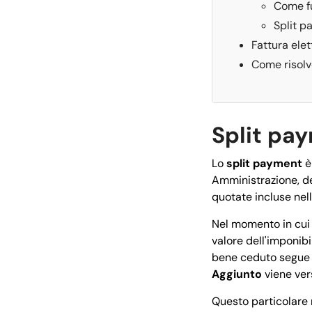
Come fu
Split p
Fattura ele
Come risolve
Split pay
Lo
split payment
è
Amministrazione, del
quotate incluse nel
Nel momento in cui 
valore dell'imponibi
bene ceduto segue la
Aggiunto
viene vers
Questo particolare 