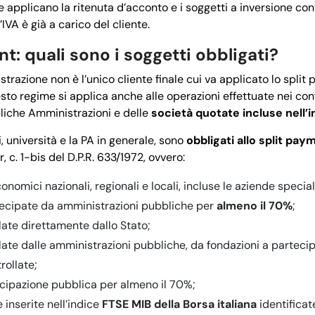
e applicano la ritenuta d’acconto e i soggetti a inversione co
 l’IVA è già a carico del cliente.
t: quali sono i soggetti obbligati?
razione non è l’unico cliente finale cui va applicato lo split
uesto regime si applica anche alle operazioni effettuate nei con
liche Amministrazioni e delle
società quotate incluse nell’
i, università e la PA in generale, sono
obbligati allo split pay
er, c. 1-bis del D.P.R. 633/1972, ovvero:
onomici nazionali, regionali e locali, incluse le aziende special
tecipate da amministrazioni pubbliche per
almeno il 70%
;
late direttamente dallo Stato;
late dalle amministrazioni pubbliche, da fondazioni a parteci
rollate;
ecipazione pubblica per almeno il 70%;
 inserite nell’indice
FTSE MIB della Borsa italiana
identificat