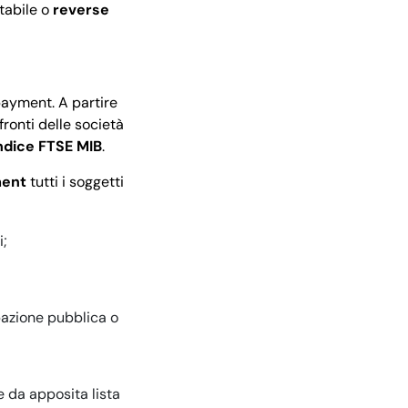
ntabile o
reverse
 payment. A partire
fronti delle società
indice FTSE MIB
.
ment
tutti i soggetti
i;
pazione pubblica o
e da apposita lista