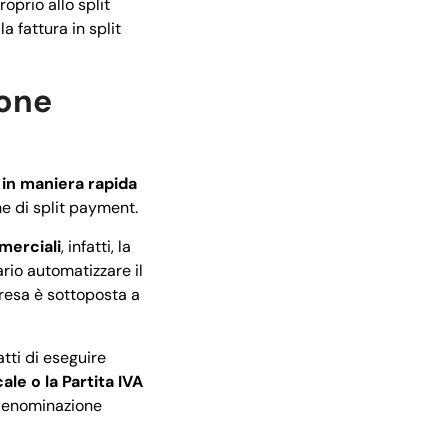
roprio allo split
a fattura in split
ione
 in maniera rapida
me di split payment.
merciali
, infatti, la
ario automatizzare il
resa è sottoposta a
tti di eseguire
ale o la Partita IVA
 denominazione