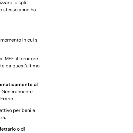
izzare lo split
lo stesso anno ha
 momento in cui si
l MEF, il fornitore
nte da quest’ultimo
omaticamente al
te. Generalmente,
’Erario.
ettivo per beni e
ura.
fettario o di