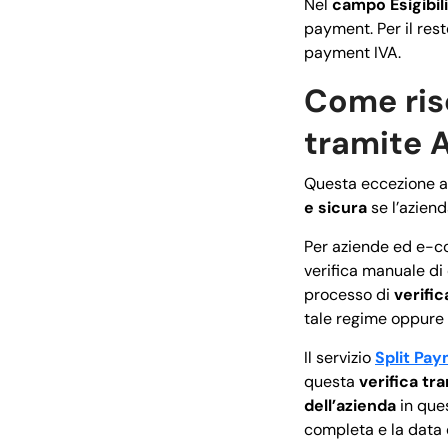
Nel
campo Esigibili
payment. Per il rest
payment IVA.
Come riso
tramite 
Questa eccezione al
e sicura
se l’aziend
Per aziende ed e-
verifica manuale di 
processo di
verifi
tale regime oppure 
Il servizio
Split Pa
questa
verifica tr
dell’azienda
in que
completa e la data d