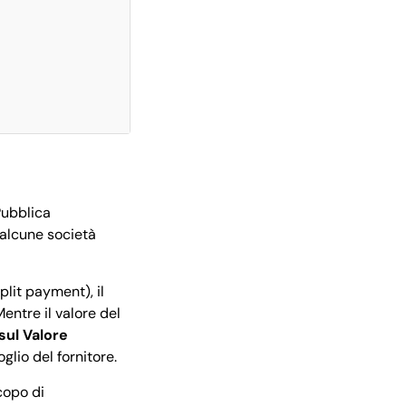
Pubblica
i alcune società
plit payment), il
entre il valore del
sul Valore
glio del fornitore.
copo di