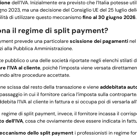
sione
dell’IVA. Inizialmente era previsto che l’Italia potesse util
gno 2023, ma una decisione del Consiglio UE del 25 luglio del
ilità di utilizzare questo meccanismo
fino al 30 giugno 2026
.
na il regime di split payment?
payment prevede una particolare
scissione dei pagamenti
nel
zi alla Pubblica Amministrazione.
te pubblico o una delle società riportate negli elenchi stilati da
e l’IVA al cliente
, poiché l’imposta viene versata direttame
endo altre procedure accettate.
iene scissa dal resto della transazione e viene
addebitata aut
l passaggio in cui il fornitore carica l’imposta sulla contropar
addebita l’IVA al cliente in fattura e si occupa poi di versarla all
 regime di split payment, invece, il fornitore incassa il corrisp
to dell’IVA
, cosa che ovviamente deve essere indicata in fatt
meccanismo dello split payment
i professionisti in regime for