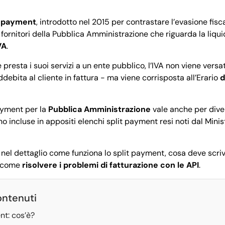
t payment
, introdotto nel 2015 per contrastare l’evasione fisc
fornitori della Pubblica Amministrazione che riguarda la liquid
VA
.
presta i suoi servizi a un ente pubblico, l’IVA non viene versat
ddebita al cliente in fattura - ma viene corrisposta all’Erario
d
payment per la
Pubblica Amministrazione
vale anche per dive
o incluse in appositi elenchi split payment resi noti dal Mini
nel dettaglio come funziona lo split payment, cosa deve scriv
e come
risolvere i problemi di fatturazione con le API
.
ontenuti
nt: cos’è?