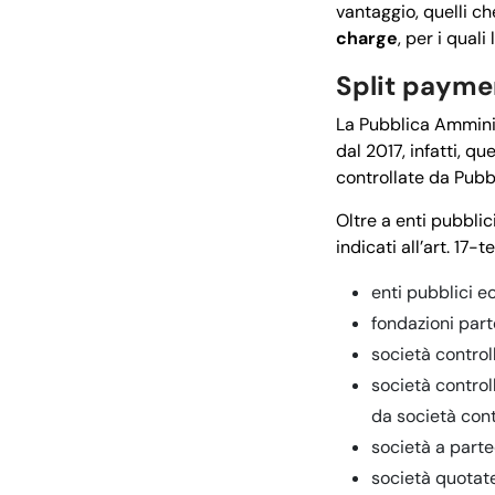
vantaggio, quelli ch
charge
, per i quali
Split paymen
La Pubblica Amminist
dal 2017, infatti, q
controllate da Pubb
Oltre a enti pubblic
indicati all’art. 17-t
enti pubblici ec
fondazioni par
società control
società control
da società cont
società a part
società quotate