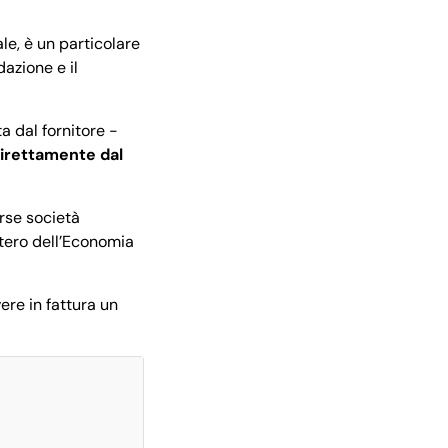
ale, è un particolare
azione e il
a dal fornitore -
irettamente dal
rse società
stero dell’Economia
ere in fattura un