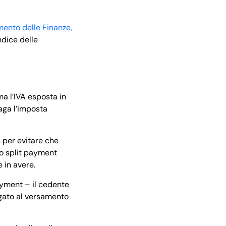
mento delle Finanze,
ndice delle
ma l’IVA esposta in
paga l’imposta
, per evitare che
lo split payment
e in avere.
ayment – il cedente
ligato al versamento