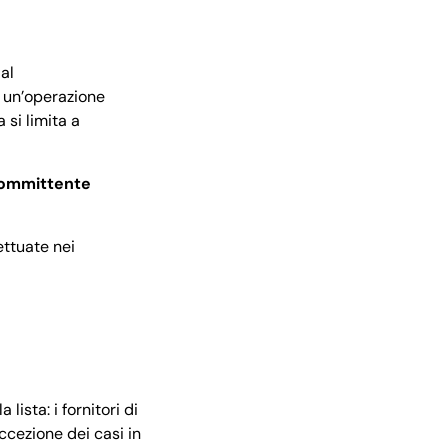
al
n un’operazione
 si limita a
committente
ettuate nei
lista: i fornitori di
ccezione dei casi in