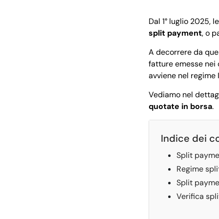
Dal 1° luglio 2025, 
split payment
, o 
A decorrere da ques
fatture emesse nei 
avviene nel regime 
Vediamo nel dettagl
quotate in borsa
.
Indice dei c
Split paymen
Regime spli
Split paymen
Verifica spl