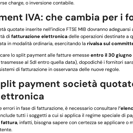
verse charge, o inversione contabile.
ment IVA: che cambia per i fo
cietà quotate inserite nell’indice FTSE MIB dovranno adeguarsi 
ità di
fatturazione elettronica
delle operazioni destinate a qu
ata in modalità ordinaria, esercitando la
rivalsa sul committ
icare lo split payment alle fatture emesse
entro il 30 giugno
e trasmesse al SdI entro quella data), dopodiché i fornitori sa
sistemi di fatturazione in osservanza delle nuove regole.
split payment società quotat
lettronica
rrori in fase di fatturazione, è necessario consultare l
’elen
nclude tutti i soggetti a cui si applica il regime speciale di 
 fattura
, infatti, bisogna sapere con certezza se applicare o m
tente.