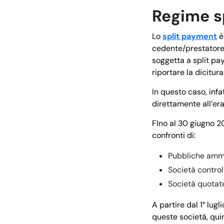
Regime s
Lo
split payment
è
cedente/prestatore 
soggetta a split pay
riportare la dicitura
In questo caso, infa
direttamente all’er
FIno al 30 giugno 20
confronti di:
Pubbliche ammi
Società control
Società quotate
A partire dal 1° lug
queste società, quin