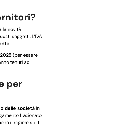
rnitori?
alla novità
esti soggetti. L’IVA
ente
.
 2025
(per essere
ranno tenuti ad
e per
co delle società
in
pagamento frazionato.
eno il regime split