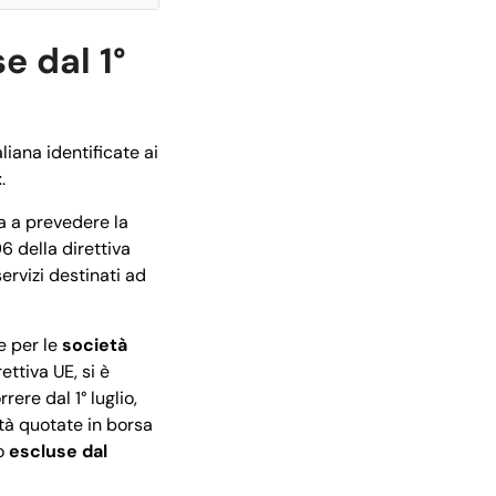
e dal 1°
liana identificate ai
t
.
ia a prevedere la
06 della direttiva
servizi destinati ad
e per le
società
ettiva UE, si è
re dal 1° luglio,
ietà quotate in borsa
no
escluse dal