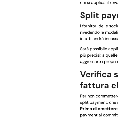
cui si applica il re
Split pay
I fornitori delle so
rivedendo le modal
infatti andrà incass
Sarà possibile appl
più precisi: a quell
aggiornare i propri 
Verifica 
fattura e
Per non commettere e
split payment, che i
Prima di emettere
payment al commit