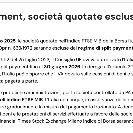
ment, società quotate esclus
lio 2025
, le società quotate nell’indice FTSE MIB della Borsa Ita
l Dpr n. 633/1972 saranno escluse dal
regime di split paymen
1552 del 25 luglio 2023, il Consiglio UE aveva autorizzato l’Ital
split payment fino al
30 giugno 2026
. In deroga all’articolo 2
 l’Italia può disporre che l’IVA dovuta sulle cessioni di beni e 
ga pagata a parte.
e pubbliche amministrazioni, per le società controllate da PA 
ell’indice FTSE MIB
. L’Italia comunque, in osservanza della dir
re gradualmente la misura del pagamento frazionato. A decorre
di beni e le prestazioni di servizi effettuate a favore delle soc
 Financial Times Stock Exchange Milano Indice di Borsa saran