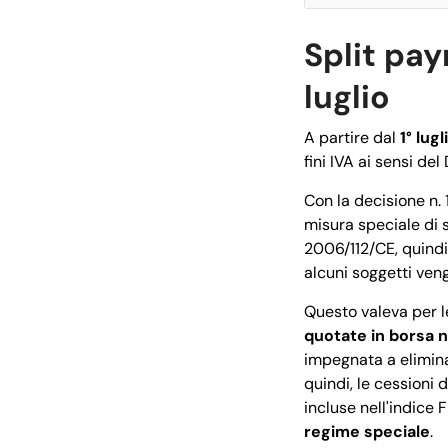
Split pay
luglio
A partire dal
1° lug
fini IVA ai sensi de
Con la decisione n. 
misura speciale di 
2006/112/CE, quindi,
alcuni soggetti ven
Questo valeva per l
quotate in borsa n
impegnata a elimina
quindi, le cessioni 
incluse nell'indice
regime speciale
.