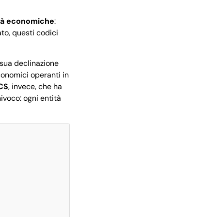
vità economiche
:
ato, questi codici
a sua declinazione
economici operanti in
CS
, invece, che ha
nivoco: ogni entità