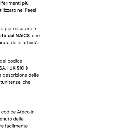
riferimenti più
utilizzato nei Paesi
d per misurare e
ito dal NAICS
, che
ata delle attività.
 del codice
A, l’
UK SIC
è
a descrizione delle
atunitense, che
l codice Ateco in
tenuto dalla
re facilmente