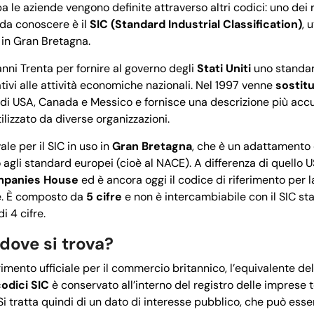
opa le aziende vengono definite attraverso altri codici: uno dei 
 da conoscere è il
SIC (Standard Industrial Classification)
, 
 in Gran Bretagna.
anni Trenta per fornire al governo degli
Stati Uniti
uno standar
lativi alle attività economiche nazionali. Nel 1997 venne
sostitu
 di USA, Canada e Messico e fornisce una descrizione più accur
ilizzato da diverse organizzazioni.
ale per il SIC in uso in
Gran Bretagna
, che è un adattamento
agli standard europei (cioè al NACE). A differenza di quello US
panies House
ed è ancora oggi il codice di riferimento per l
e. È composto da
5 cifre
e non è intercambiabile con il SIC st
i 4 cifre.
dove si trova?
rimento ufficiale per il commercio britannico, l’equivalente de
odici SIC
è conservato all’interno del registro delle imprese 
 tratta quindi di un dato di interesse pubblico, che può esse