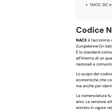
NACE, SIC e
Codice N
NACE
è l’acronimo 
Européenne
(in ita
È lo standard comun
all’interno di un q
nazionali e comunita
Lo scopo del codice
economiche che cost
ma anche per identif
La nomenclatura fu 
anni. La versione at
entrato in vigore ne