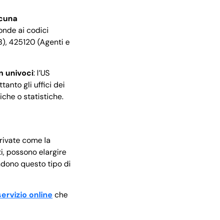
lcuna
ponde ai codici
2B), 425120 (Agenti e
n univoci
: l’US
anto gli uffici dei
iche o statistiche.
private come la
tti, possono elargire
ondono questo tipo di
servizio online
che