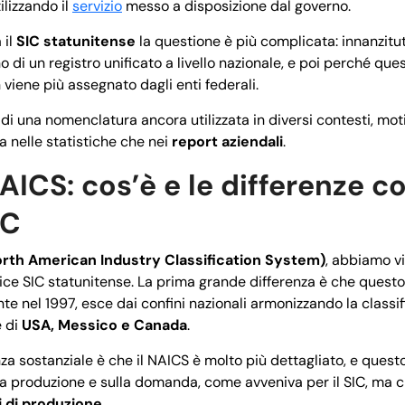
ilizzando il
servizio
messo a disposizione dal governo.
 il
SIC statunitense
la questione è più complicata: innanzitut
 di un registro unificato a livello nazionale, e poi perché qu
n viene più assegnato dagli enti federali.
di una nomenclatura ancora utilizzata in diversi contesti, mot
ia nelle statistiche che nei
report aziendali
.
ICS: cos’è e le differenze co
IC
rth American Industry Classification System)
, abbiamo v
dice SIC statunitense. La prima grande differenza è che quest
te nel 1997, esce dai confini nazionali armonizzando la classif
e di
USA, Messico e Canada
.
a sostanziale è che il NAICS è molto più dettagliato, e questo
la produzione e sulla domanda, come avveniva per il SIC, ma c
i di produzione
.