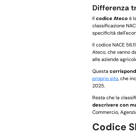
Differenza 
Il
codice Ateco
è l
classificazione NACE
specificità dell'ec
Il codice NACE 56.11 
Ateco, che vanno dal
alle aziende agricol
Questa
corrispon
proprio sito
, che in
2025.
Resta che la classi
descrivere con ma
Commercio, Agenzia d
Codice SI