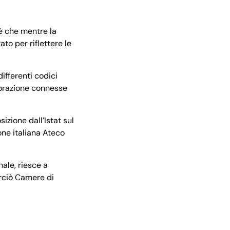
 è che mentre la
ato per riflettere le
differenti codici
istorazione connesse
zione dall’Istat sul
ione italiana Ateco
ale, riesce a
erciò Camere di