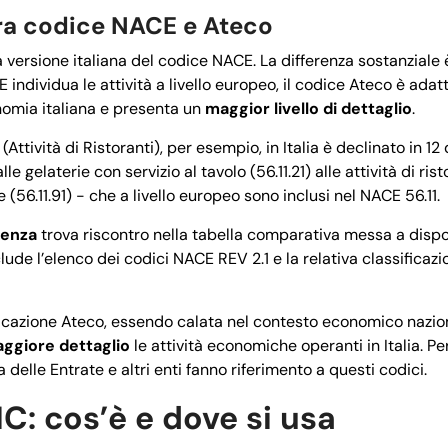
tra codice NACE e Ateco
a versione italiana del codice NACE. La differenza sostanziale
 individua le attività a livello europeo, il codice Ateco è adatt
onomia italiana e presenta un
maggior livello di dettaglio
.
(Attività di Ristoranti), per esempio, in Italia è declinato in 12 
le gelaterie con servizio al tavolo (56.11.21) alle attività di r
e (56.11.91) - che a livello europeo sono inclusi nel NACE 56.11.
denza
trova riscontro nella tabella comparativa messa a disposi
clude l’elenco dei codici NACE REV 2.1 e la relativa classificaz
ficazione Ateco, essendo calata nel contesto economico nazion
ggiore dettaglio
le attività economiche operanti in Italia. P
elle Entrate e altri enti fanno riferimento a questi codici.
C: cos’è e dove si usa