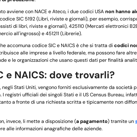
nto avviene con NACE e Ateco, i due codici USA
non hanno a
il codice SIC 5192 (Libri, riviste e giornali), per esempio, corris
sti di libri, riviste e giornali), 425110 (Mercati elettronici B
cio all'ingrosso) e 451211 (Librerie).
che accomuna codice SIC e NAICS è che si tratta di
codici no
ribuisce alle imprese a livello federale, ma possono fare altrett
ende e le organizzazioni che usano questi dati per finalità analit
 e NAICS: dove trovarli?
, negli Stati Uniti, vengono forniti esclusivamente da società 
n
. I registri ufficiali dei singoli Stati e il US Census Bureau, infa
ltanto a fronte di una richiesta scritta e tipicamente non diff
, invece, li mette a disposizione (
a pagamento
) tramite un
e alle informazioni anagrafiche delle aziende.