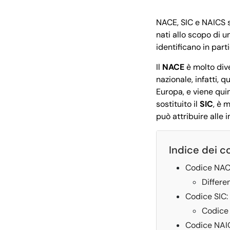
NACE, SIC e NAICS s
nati allo scopo di u
identificano in part
Il
NACE
è molto dive
nazionale, infatti, q
Europa, e viene qui
sostituito il
SIC
, è 
può attribuire alle 
Indice dei c
Codice NACE
Differe
Codice SIC: 
Codice 
Codice NAICS