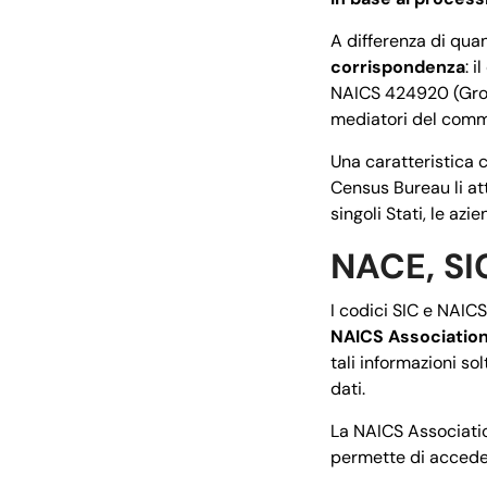
A differenza di qua
corrispondenza
: 
NAICS 424920 (Grossi
mediatori del commer
Una caratteristica 
Census Bureau li att
singoli Stati, le azi
NACE, SIC
I codici SIC e NAICS
NAICS Associatio
tali informazioni so
dati.
La NAICS Association
permette di acceder