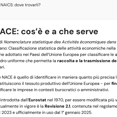
 NAICS: dove trovarli?
ACE: cos’è e a che serve
di
Nomenclature statistique des Activités économiques dan
liano: Classificazione statistica delle attività economiche nel
e adottato nei Paesi dell’Unione Europea per classificare le 
uadro uniforme che permetta la
raccolta e la trasmissione dei
ri.
 NACE è quello di identificare in maniera quanto più precisa le
ituiscono il tessuto produttivo dell’Unione Europea - per
fi
icare le imprese in contesti burocratici o amministrativi.
introdotta dall’
Eurostat
nel 1970, per essere modificata più v
tualmente in vigore è la
Revisione 2.1
, contenuta nel regolam
l 2023 e ufficialmente in uso dal 1° gennaio 2025.