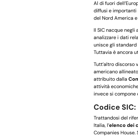
Al di fuori dell’Eur
diffusi e importanti
del Nord America e
Il SIC nacque negli 
analizzare i dati re
unisce gli standard
Tuttavia è ancora ut
Tutt’altro discorso v
americano allineato 
attribuito dalla
Com
attività economich
invece si compone d
Codice SIC: 
Trattandosi del rife
Italia, l’
elenco dei c
Companies House. Si