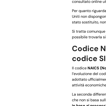
consultato online ut
Per quanto riguarda
Uniti non dispongono
stato sostituito, no
Si tratta comunque 
possibile trovarla s
Codice NA
codice S
Il codice
NAICS (No
l’evoluzione del co
adottato ufficialmen
attività economich
La seconda differenz
che non si basa sul
in base ai process