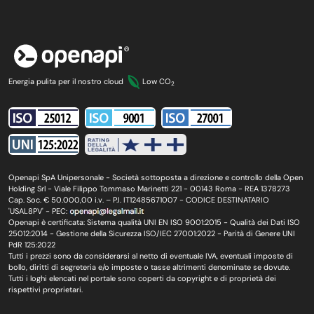
Energia pulita per il nostro cloud
Low CO
2
Openapi SpA Unipersonale - Società sottoposta a direzione e controllo della Open
Holding Srl - Viale Filippo Tommaso Marinetti 221 - 00143 Roma - REA 1378273
Cap. Soc. € 50.000,00 i.v. – P.I. IT12485671007 - CODICE DESTINATARIO
'USAL8PV' - PEC:
Openapi è certificata: Sistema qualità UNI EN ISO 9001:2015 - Qualità dei Dati ISO
25012:2014 - Gestione della Sicurezza ISO/IEC 27001:2022 - Parità di Genere UNI
PdR 125:2022
Tutti i prezzi sono da considerarsi al netto di eventuale IVA, eventuali imposte di
bollo, diritti di segreteria e/o imposte o tasse altrimenti denominate se dovute.
Tutti i loghi elencati nel portale sono coperti da copyright e di proprietà dei
rispettivi proprietari.