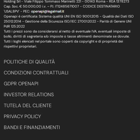
Holding Srl - Viale Filippo Tommaso Marinetti 221 - 00143 Roma - REA 1378273
Cap. Soc. € 50.000,00 i.v. – P.I. IT12485671007 - CODICE DESTINATARIO
'USAL8PV' - PEC:
Openapi è certificata: Sistema qualità UNI EN ISO 9001:2015 - Qualità dei Dati ISO
25012:2014 - Gestione della Sicurezza ISO/IEC 27001:2022 - Parità di Genere UNI
PdR 125:2022
Tutti i prezzi sono da considerarsi al netto di eventuale IVA, eventuali imposte di
bollo, diritti di segreteria e/o imposte o tasse altrimenti denominate se dovute.
Tutti i loghi elencati nel portale sono coperti da copyright e di proprietà dei
rispettivi proprietari.
POLITICHE DI QUALITÀ
CONDIZIONI CONTRATTUALI
GDPR OPENAPI
INVESTOR RELATIONS
TUTELA DEL CLIENTE
PRIVACY POLICY
BANDI E FINANZIAMENTI