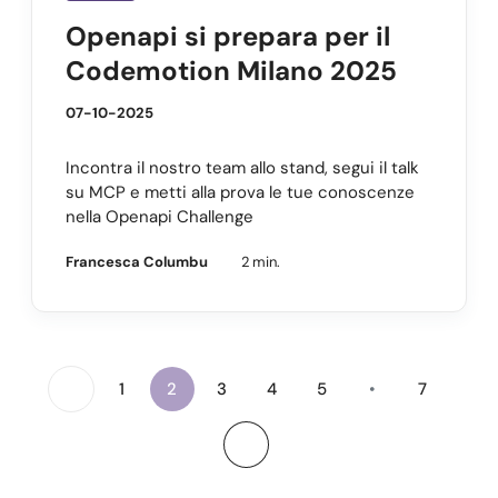
Openapi si prepara per il
Codemotion Milano 2025
07-10-2025
Incontra il nostro team allo stand, segui il talk
su MCP e metti alla prova le tue conoscenze
nella Openapi Challenge
Francesca Columbu
2 min.
1
2
3
4
5
•
7
(current)