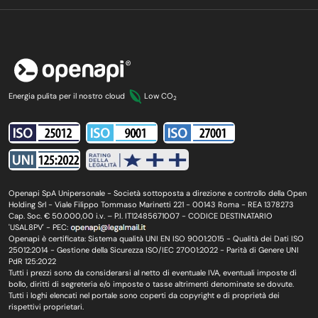
Energia pulita per il nostro cloud
Low CO
2
Openapi SpA Unipersonale - Società sottoposta a direzione e controllo della Open
Holding Srl - Viale Filippo Tommaso Marinetti 221 - 00143 Roma - REA 1378273
Cap. Soc. € 50.000,00 i.v. – P.I. IT12485671007 - CODICE DESTINATARIO
'USAL8PV' - PEC:
Openapi è certificata: Sistema qualità UNI EN ISO 9001:2015 - Qualità dei Dati ISO
25012:2014 - Gestione della Sicurezza ISO/IEC 27001:2022 - Parità di Genere UNI
PdR 125:2022
Tutti i prezzi sono da considerarsi al netto di eventuale IVA, eventuali imposte di
bollo, diritti di segreteria e/o imposte o tasse altrimenti denominate se dovute.
Tutti i loghi elencati nel portale sono coperti da copyright e di proprietà dei
rispettivi proprietari.