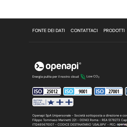
FONTE DEI DATI
CONTATTACI
PRODOTTI
Energia pulita per il nostro cloud
Low CO
2
Openapi SpA Unipersonale - Società sottoposta a direzione e contr
Filippo Tommaso Marinetti 221 - 00143 Roma - REA 1378273 Cap. S
IT12485671007 - CODICE DESTINATARIO 'USAL8PV' - PEC: