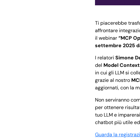
Ti piacerebbe trasf
affrontare integraz
il webinar
“MCP Ope
settembre 2025 dal
I relatori
Simone De
del
Model Context
in cui gli LLM si co
grazie al nostro
MC
aggiornati, con la 
Non serviranno com
per ottenere risulta
tuo LLM e imparerai
chatbot più utile ed
Guarda la registra