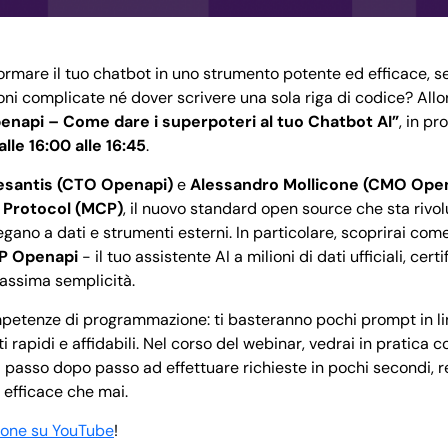
ormare il tuo chatbot in uno strumento potente ed efficace, s
ioni complicate né dover scrivere una sola riga di codice? All
napi – Come dare i superpoteri al tuo Chatbot AI”
, in p
le 16:00 alle 16:45
.
santis (CTO Openapi)
e
Alessandro Mollicone (CMO Ope
 Protocol (MCP)
, il nuovo standard open source che sta rivo
llegano a dati e strumenti esterni. In particolare, scoprirai co
P Openapi
- il tuo assistente AI a milioni di dati ufficiali, cer
massima semplicità.
petenze di programmazione: ti basteranno pochi prompt in li
ti rapidi e affidabili. Nel corso del webinar, vedrai in pratica 
 passo dopo passo ad effettuare richieste in pochi secondi, r
 efficace che mai.
zione su YouTube
!