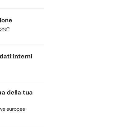
zione
ione?
ati interni
ma della tua
tive europee