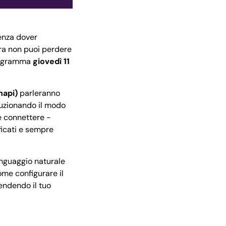
enza dover
ora non puoi perdere
rogramma
giovedì 11
napi)
parleranno
luzionando il modo
me connettere -
tificati e sempre
nguaggio naturale
come configurare il
endendo il tuo