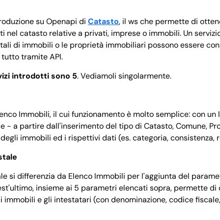
ntroduzione su Openapi di
Catasto
, il ws che permette di otten
i nel catasto relative a privati, imprese o immobili. Un servizi
stali di immobili o le proprietà immobiliari possono essere co
 tutto tramite API.
vizi introdotti sono 5
. Vediamoli singolarmente.
lenco Immobili, il cui funzionamento è molto semplice: con un l
e - a partire dall'inserimento del tipo di Catasto, Comune, Pro
 degli immobili ed i rispettivi dati (es. categoria, consistenza, 
stale
le si differenzia da Elenco Immobili per l'aggiunta del parame
st'ultimo, insieme ai 5 parametri elencati sopra, permette di 
i immobili e gli intestatari (con denominazione, codice fiscale,