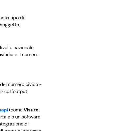
etri tipo di
 soggetto.
ivello nazionale,
ovincia e il numero
e del numero civico -
izzo. L'output
napi
(come
Visure,
rtale o un software
integrazione di
 di proprio interesse