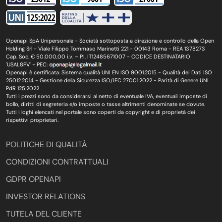
Openapi SpA Unipersonale - Società sottoposta a direzione e controllo della Open
Holding Srl - Viale Filippo Tommaso Marinetti 221 - 00143 Roma - REA 1378273
Cap. Soc. € 50.000,00 i.v. – P.I. IT12485671007 - CODICE DESTINATARIO
'USAL8PV' - PEC:
Openapi è certificata: Sistema qualità UNI EN ISO 9001:2015 - Qualità dei Dati ISO
25012:2014 - Gestione della Sicurezza ISO/IEC 27001:2022 - Parità di Genere UNI
PdR 125:2022
Tutti i prezzi sono da considerarsi al netto di eventuale IVA, eventuali imposte di
bollo, diritti di segreteria e/o imposte o tasse altrimenti denominate se dovute.
Tutti i loghi elencati nel portale sono coperti da copyright e di proprietà dei
rispettivi proprietari.
POLITICHE DI QUALITÀ
CONDIZIONI CONTRATTUALI
GDPR OPENAPI
INVESTOR RELATIONS
TUTELA DEL CLIENTE