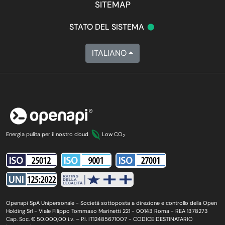
SITEMAP
•
STATO DEL SISTEMA
ITALIANO
Energia pulita per il nostro cloud
Low CO
2
Openapi SpA Unipersonale - Società sottoposta a direzione e controllo della Open
Holding Srl - Viale Filippo Tommaso Marinetti 221 - 00143 Roma - REA 1378273
Cap. Soc. € 50.000,00 i.v. – P.I. IT12485671007 - CODICE DESTINATARIO