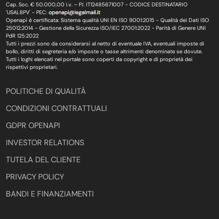
Cap. Soc. € 50.000,00 i.v. – P.I. IT12485671007 - CODICE DESTINATARIO
'USAL8PV' - PEC:
Openapi è certificata: Sistema qualità UNI EN ISO 9001:2015 - Qualità dei Dati ISO
25012:2014 - Gestione della Sicurezza ISO/IEC 27001:2022 - Parità di Genere UNI
PdR 125:2022
Tutti i prezzi sono da considerarsi al netto di eventuale IVA, eventuali imposte di
bollo, diritti di segreteria e/o imposte o tasse altrimenti denominate se dovute.
Tutti i loghi elencati nel portale sono coperti da copyright e di proprietà dei
rispettivi proprietari.
POLITICHE DI QUALITÀ
CONDIZIONI CONTRATTUALI
GDPR OPENAPI
INVESTOR RELATIONS
TUTELA DEL CLIENTE
PRIVACY POLICY
BANDI E FINANZIAMENTI