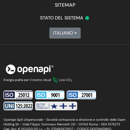
SITEMAP
•
STATO DEL SISTEMA
ITALIANO
Energia pulita per il nostro cloud
Low CO
2
Openapi SpA Unipersonale - Società sottoposta a direzione e controllo della Open
Holding Srl - Viale Filippo Tommaso Marinetti 221 - 00143 Roma - REA 1378273
Cap. Soc. € 50.000,00 i.v. – P.I. IT12485671007 - CODICE DESTINATARIO