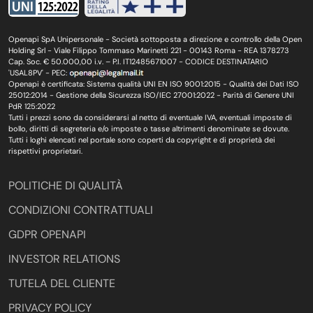
Openapi SpA Unipersonale - Società sottoposta a direzione e controllo della Open
Holding Srl - Viale Filippo Tommaso Marinetti 221 - 00143 Roma - REA 1378273
Cap. Soc. € 50.000,00 i.v. – P.I. IT12485671007 - CODICE DESTINATARIO
'USAL8PV' - PEC:
Openapi è certificata: Sistema qualità UNI EN ISO 9001:2015 - Qualità dei Dati ISO
25012:2014 - Gestione della Sicurezza ISO/IEC 27001:2022 - Parità di Genere UNI
PdR 125:2022
Tutti i prezzi sono da considerarsi al netto di eventuale IVA, eventuali imposte di
bollo, diritti di segreteria e/o imposte o tasse altrimenti denominate se dovute.
Tutti i loghi elencati nel portale sono coperti da copyright e di proprietà dei
rispettivi proprietari.
POLITICHE DI QUALITÀ
CONDIZIONI CONTRATTUALI
GDPR OPENAPI
INVESTOR RELATIONS
TUTELA DEL CLIENTE
PRIVACY POLICY